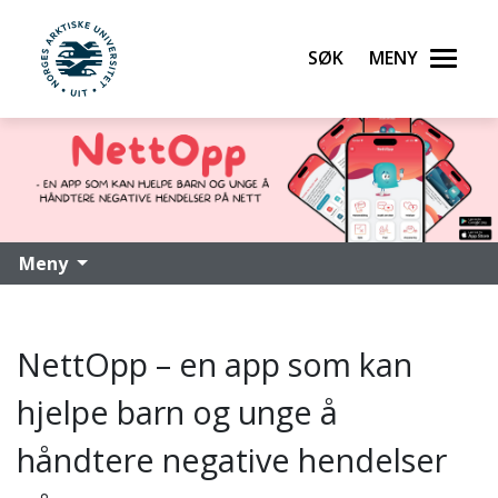
Søk
Meny
UiT Norges arktiske universitet
Gå til hovedinnhold
Meny
NettOpp – en app som kan
hjelpe barn og unge å
håndtere negative hendelser