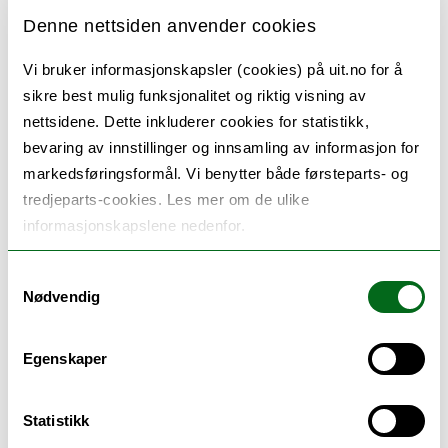
senere vansker.
Denne nettsiden anvender cookies
Vi bruker informasjonskapsler (cookies) på uit.no for å
sikre best mulig funksjonalitet og riktig visning av
Målene til NettOpp er å:
nettsidene. Dette inkluderer cookies for statistikk,
bevaring av innstillinger og innsamling av informasjon for
øke barn og ungdoms kunnskap om hvordan de
markedsføringsformål. Vi benytter både førsteparts- og
kan håndtere negative hendelser på nett
tredjeparts-cookies. Les mer om de ulike
øke hjelpesøkende atferd og mestringsstrategier
informasjonskapslene nedenfor.
for barn og ungdom
redusere psykiske plager relatert til negative
Samtykkevalg
hendelser på nett
Nødvendig
redusere negative hendelser på nett og
nettmobbing
Egenskaper
øke selvtillit og søvnkvalitet
Statistikk
Vises ikke videoen? Alle cookies må tillates for at