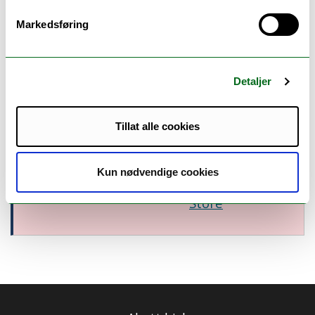
video kan spilles av:
Endre cookiesinnstillinger
Markedsføring
Can't see the video? All cookies must be accepted
for videos to be displayed:
Change cookie preferences
Detaljer
Tillat alle cookies
NettOpp
Google
tilgjengelig
Helsenorge
Play
Kun nødvendige cookies
på
App
Store