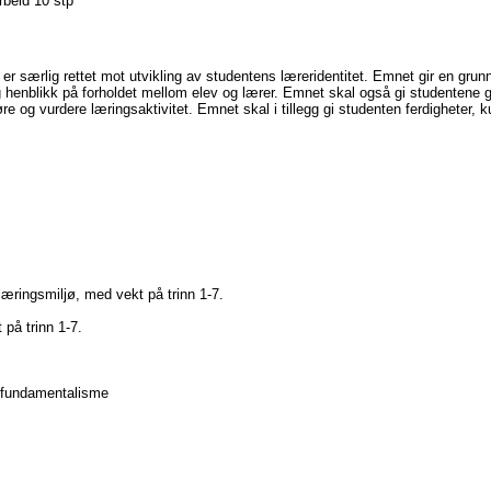
rbeid 10 stp
 særlig rettet mot utvikling av studentens læreridentitet. Emnet gir en gru
g henblikk på forholdet mellom elev og lærer. Emnet skal også gi studentene 
 og vurdere læringsaktivitet. Emnet skal i tillegg gi studenten ferdigheter
 læringsmiljø, med vekt på trinn 1-7.
 på trinn 1-7.
og fundamentalisme