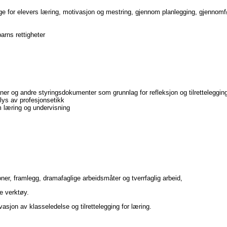
gge for elevers læring, motivasjon og mestring, gjennom planlegging, gjennomf
rns rettigheter
r og andre styringsdokumenter som grunnlag for refleksjon og tilrettelegging
lys av profesjonsetikk
m læring og undervisning
ner, framlegg, dramafaglige arbeidsmåter og tverrfaglig arbeid,
e verktøy.
vasjon av klasseledelse og tilrettelegging for læring.