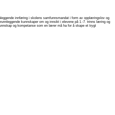
nnleggende innføring i skolens samfunnsmandat i form av opplæringslov og
grunnleggende kunnskaper om og innsikt i elevene på 1.-7. trinns læring og
, kunnskap og kompetanse som en lærer må ha for å skape et trygt