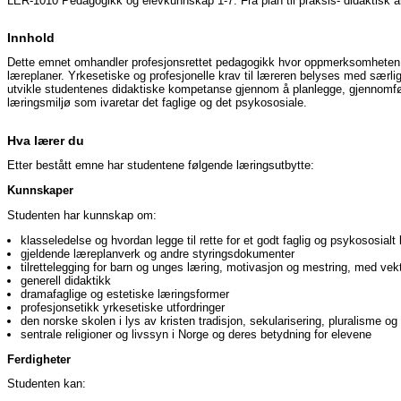
LER-1010 Pedagogikk og elevkunnskap 1-7. Fra plan til praksis- didaktisk a
Innhold
Dette emnet omhandler profesjonsrettet pedagogikk hvor oppmerksomheten er
læreplaner. Yrkesetiske og profesjonelle krav til læreren belyses med særli
utvikle studentenes didaktiske kompetanse gjennom å planlegge, gjennomføre
læringsmiljø som ivaretar det faglige og det psykososiale.
Hva lærer du
Etter bestått emne har studentene følgende læringsutbytte:
Kunnskaper
Studenten har kunnskap om:
klasseledelse og hvordan legge til rette for et godt faglig og psykososialt
gjeldende læreplanverk og andre styringsdokumenter
tilrettelegging for barn og unges læring, motivasjon og mestring, med vekt
generell didaktikk
dramafaglige og estetiske læringsformer
profesjonsetikk yrkesetiske utfordringer
den norske skolen i lys av kristen tradisjon, sekularisering, pluralisme 
sentrale religioner og livssyn i Norge og deres betydning for elevene
Ferdigheter
Studenten kan: