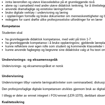
innta lærerrollen og utøve klasseledelse på et grunnleggende nivå
alene og i samarbeid med andre utøve didaktisk tenkning, for å tilrettele
anvende dramafaglige og estetiske læringsformer
bruke digitale verktøy i undervisning og læring
i opplæringen formidle og bruke dokumenter om menneskerettigheter og ba
redegjøre for samt drøfte ulike profesjonsetiske utfordringer for en lærer
Kompetanse
Studenten skal:
ha grunnleggende didaktisk kompetanse, med vekt på trinn 1-7.
ha grunnleggende kompetanse i å bruke opplæringslov, gjeldende læreplane
kunne reflektere over egen rolle som student og kommende klasseleder i 
kunne anvende fagbegrep og begrunne sine didaktiske valg ut fra teori o
Undervisnings- og eksamensspråk
Undervisnings- og eksamensspråket er norsk
Undervisning
Undervisningen tilbyr varierte læringsaktiviteter som seminararbeid, diskusjo
Den profesjonsfaglige digitale kompetansen utvikles gjennom bruk av digital
I tillegg er deler av emnet integrert i FOU-emnet (LER-1070), deriblant obser
Kvalitetssikring