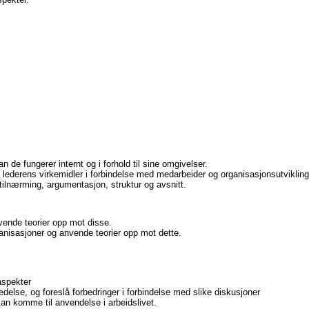
e fungerer internt og i forhold til sine omgivelser.
lederens virkemidler i forbindelse med medarbeider og organisasjonsutvikling
lnærming, argumentasjon, struktur og avsnitt.
vende teorier opp mot disse.
ganisasjoner og anvende teorier opp mot dette.
aspekter
else, og foreslå forbedringer i forbindelse med slike diskusjoner
n komme til anvendelse i arbeidslivet.