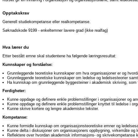
Opptakskrav
Generell studiekompetanse eller realkompetanse.
Søknadskode 9199 - enkeltemner lavere grad (ikke realfag)
Hva lærer du
Etter bestått emne skal studentene ha følgende læringsresultat:
Kunnskaper og forståelse:
Grunnleggende teoretiske kunnskaper om hva organisasjoner er og hvordan d
Grunnleggende teoretiske kunnskaper om ledelse og ledelsesteorier samt 
Ha kunnskap om grunnleggende byggesteiner i akademisk skriving, som ti
Ferdigheter:
Kunne oppdage og definere enkle problemstillinger i organisasjoner og an
Kunne oppdage og definere enkle problemstillinger knyttet til ledelse i or
Kunne skrive kortere og lengre akademiske tekster.
Kompetanse:
Kunne formidle kunnskap om organisasjonsteoretiske emner og ledelses
Kunne delta i diskusjoner om organisasjoners oppbygning, virkemåte og led
Reflektere over hvordan akademisk informasjons- og skrivekompetanse ka