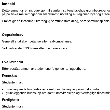
Innhold
Dette emnet gir en introduksjon til samfunnsvitenskapelige grunnbegreper o
på politiske målsettinger om bærekraftig utvikling av regioner, byer og sted
Emnet gir en innføring i tverrfaglig samfunnsforskning, som samfunnsplanlegg
Opptakskrav
Generell studiekompetanse eller realkompetanse.
Søknadskode:
9199 -
enkeltemner lavere nivå.
Hva lærer du
Etter bestått emne har studentene følgende læringsutbytte:
Kunnskap
Studenten har:
grunnleggende forståelse av samfunnsplanlegging som virksomhet
grunnleggende kunnskap om samfunnsvitenskap og tverrfaglige tilnærmi
Ferdigheter
Studenten kan: