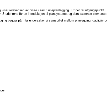
g viser relevansen av disse i samfunnsplanlegging. Emnet tar utgangspunkt i
er. Studentene får en introduksjon til plansystemet og dets bærende elementer
ing bygger på. Her undersøker vi samspillet mellom planlegging, dagligliv og 
nger