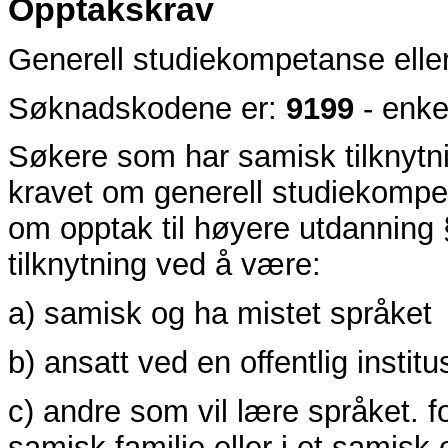
Opptakskrav
Generell studiekompetanse elle
Søknadskodene er:
9199
- enke
Søkere som har samisk tilknytn
kravet om generell studiekompet
om opptak til høyere utdanning
tilknytning ved å være:
a) samisk og ha mistet språket
b) ansatt ved en offentlig instit
c) andre som vil lære språket. f
samisk familie eller i et samisk 