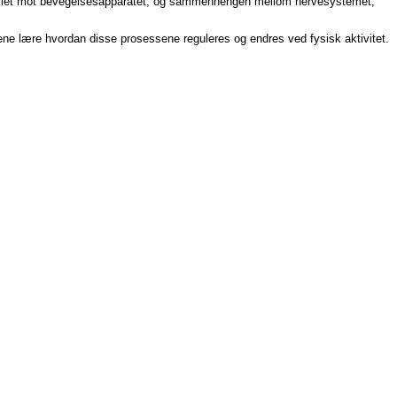
vinklet mot bevegelsesapparatet, og sammenhengen mellom nervesystemet,
tene lære hvordan disse prosessene reguleres og endres ved fysisk aktivitet.