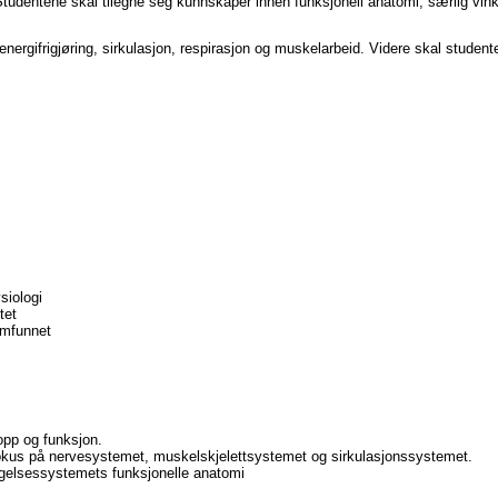
 Studentene skal tilegne seg kunnskaper innen funksjonell anatomi, særlig 
energifrigjøring, sirkulasjon, respirasjon og muskelarbeid. Videre skal studen
siologi
itet
amfunnet
opp og funksjon.
kus på nervesystemet, muskelskjelettsystemet og sirkulasjonssystemet.
egelsessystemets funksjonelle anatomi