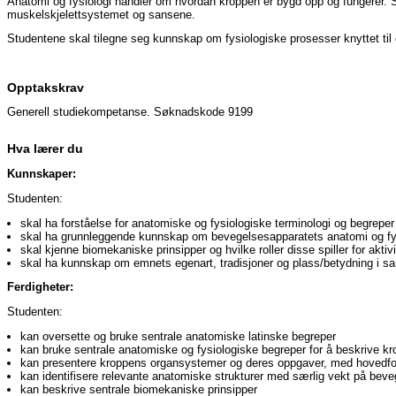
Anatomi og fysiologi handler om hvordan kroppen er bygd opp og fungerer.
muskelskjelettsystemet og sansene.
Studentene skal tilegne seg kunnskap om fysiologiske prosesser knyttet til 
Opptakskrav
Generell studiekompetanse. Søknadskode 9199
Hva lærer du
Kunnskaper:
Studenten:
skal ha forståelse for anatomiske og fysiologiske terminologi og begreper
skal ha grunnleggende kunnskap om bevegelsesapparatets anatomi og fy
skal kjenne biomekaniske prinsipper og hvilke roller disse spiller for aktiv
skal ha kunnskap om emnets egenart, tradisjoner og plass/betydning i s
Ferdigheter:
Studenten:
kan oversette og bruke sentrale anatomiske latinske begreper
kan bruke sentrale anatomiske og fysiologiske begreper for å beskrive kr
kan presentere kroppens organsystemer og deres oppgaver, med hovedfo
kan identifisere relevante anatomiske strukturer med særlig vekt på bev
kan beskrive sentrale biomekaniske prinsipper