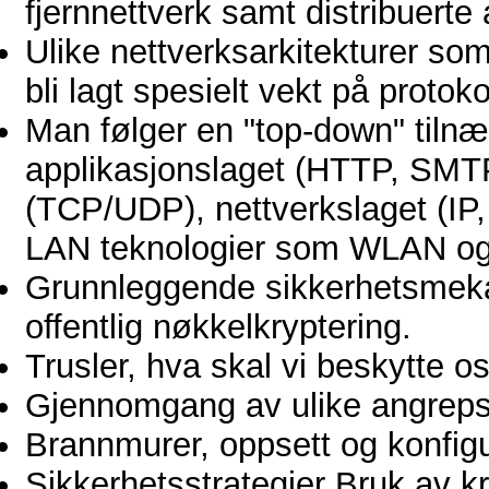
fjernnettverk samt distribuerte 
Ulike nettverksarkitekturer so
bli lagt spesielt vekt på protok
Man følger en "top-down" tilnæ
applikasjonslaget (HTTP, SMTP o
(TCP/UDP), nettverkslaget (IP, 
LAN teknologier som WLAN og 
Grunnleggende sikkerhetsmekan
offentlig nøkkelkryptering.
Trusler, hva skal vi beskytte o
Gjennomgang av ulike angreps
Brannmurer, oppsett og konfig
Sikkerhetsstrategier Bruk av kr