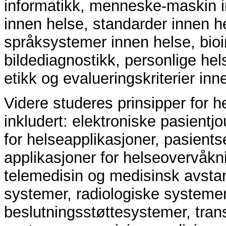
informatikk, menneske-maskin i
innen helse, standarder innen he
språksystemer innen helse, bioi
bildediagnostikk, personlige hel
etikk og evalueringskriterier inn
Videre studeres prinsipper for 
inkludert: elektroniske pasientj
for helseapplikasjoner, pasients
applikasjoner for helseovervåkn
telemedisin og medisinsk avsta
systemer, radiologiske systemer,
beslutningsstøttesystemer, trans