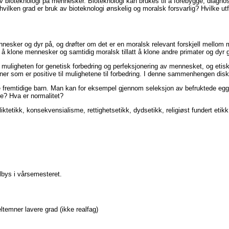
 av bioteknologi på mennesker. Bioteknologi kan brukes til å forebygge, diag
hvilken grad er bruk av bioteknologi ønskelig og moralsk forsvarlig? Hvilke ut
nesker og dyr på, og drøfter om det er en moralsk relevant forskjell mellom 
å klone mennesker og samtidig moralsk tillatt å klone andre primater og dyr 
av muligheten for genetisk forbedring og perfeksjonering av mennesket, og e
isjoner som er positive til mulighetene til forbedring. I denne sammenhengen d
våre fremtidige barn. Man kan for eksempel gjennom seleksjon av befruktede e
ve? Hva er normalitet?
ktetikk, konsekvensialisme, rettighetsetikk, dydsetikk, religiøst fundert etikk el
ilbys i vårsemesteret.
emner lavere grad (ikke realfag)