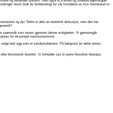
nostisere og behandle sykdom, men også til å endre og forbedre egenskaper
fordringer reiser bruk av bioteknologi for vår forståelse av hva mennesket er
mennesker og dyr. Dette er dels en teoretisk diskusjon, men den har
generelt?
tiske spørsmål som reises gjennom denne muligheten. Vi gjennomgår
iskuteres for eksempel transhumanisme.
gg velge bort egg som er sykdomsbærere. På bakgrunn av dette reises
ler feministisk bioetikk. Vi forholder oss til nyere filosofisk litteratur,