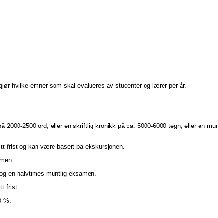
jør hvilke emner som skal evalueres av studenter og lærer per år.
å 2000-2500 ord, eller en skriftlig kronikk på ca. 5000-6000 tegn, eller en mun
tt frist og kan være basert på ekskursjonen.
samen
og en halvtimes muntlig eksamen.
 frist.
0 %.