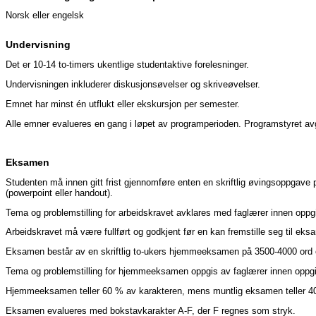
Norsk eller engelsk
Undervisning
Det er 10-14 to-timers ukentlige studentaktive forelesninger.
Undervisningen inkluderer diskusjonsøvelser og skriveøvelser.
Emnet har minst én utflukt eller ekskursjon per semester.
Alle emner evalueres en gang i løpet av programperioden. Programstyret avg
Eksamen
Studenten må innen gitt frist gjennomføre enten en skriftlig øvingsoppgave p
(powerpoint eller handout).
Tema og problemstilling for arbeidskravet avklares med faglærer innen oppgi
Arbeidskravet må være fullført og godkjent før en kan fremstille seg til ek
Eksamen består av en skriftlig to-ukers hjemmeeksamen på 3500-4000 ord 
Tema og problemstilling for hjemmeeksamen oppgis av faglærer innen oppgitt
Hjemmeeksamen teller 60 % av karakteren, mens muntlig eksamen teller 4
Eksamen evalueres med bokstavkarakter A-F, der F regnes som stryk.