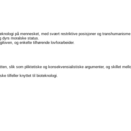
ioteknologi på mennesket, med svært restriktive posisjoner og transhumanism
g dyrs moralske status.
iloven, og enkelte tilhørende lovforarbeider.
batten, slik som pliktetiske og konsekvensialistiske argumenter, og skillet mel
e tilfeller knyttet til bioteknologi.
.