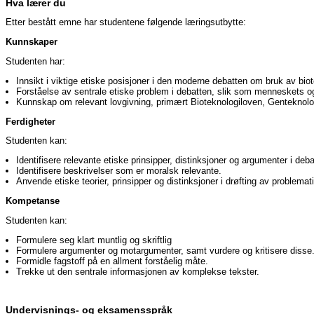
Hva lærer du
Etter bestått emne har studentene følgende læringsutbytte:
Kunnskaper
Studenten har:
Innsikt i viktige etiske posisjoner i den moderne debatten om bruk av b
Forståelse av sentrale etiske problem i debatten, slik som menneskets o
Kunnskap om relevant lovgivning, primært Bioteknologiloven, Genteknolog
Ferdigheter
Studenten kan:
Identifisere relevante etiske prinsipper, distinksjoner og argumenter i de
Identifisere beskrivelser som er moralsk relevante.
Anvende etiske teorier, prinsipper og distinksjoner i drøfting av problematisk
Kompetanse
Studenten kan:
Formulere seg klart muntlig og skriftlig
Formulere argumenter og motargumenter, samt vurdere og kritisere disse
Formidle fagstoff på en allment forståelig måte.
Trekke ut den sentrale informasjonen av komplekse tekster.
Undervisnings- og eksamensspråk