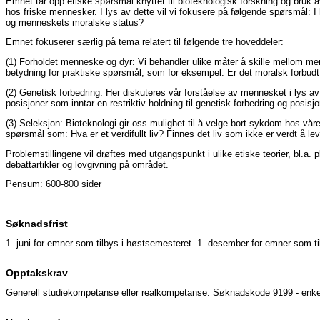
Emnet tar opp etiske spørsmål knyttet til bioteknologisk forskning og bruk
hos friske mennesker. I lys av dette vil vi fokusere på følgende spørsmål: I 
og menneskets moralske status?
Emnet fokuserer særlig på tema relatert til følgende tre hoveddeler:
(1) Forholdet menneske og dyr: Vi behandler ulike måter å skille mellom men
betydning for praktiske spørsmål, som for eksempel: Er det moralsk forbudt 
(2) Genetisk forbedring: Her diskuteres vår forståelse av mennesket i lys 
posisjoner som inntar en restriktiv holdning til genetisk forbedring og pos
(3) Seleksjon: Bioteknologi gir oss mulighet til å velge bort sykdom hos 
spørsmål som: Hva er et verdifullt liv? Finnes det liv som ikke er verdt å le
Problemstillingene vil drøftes med utgangspunkt i ulike etiske teorier, bl.a. pli
debattartikler og lovgivning på området.
Pensum: 600-800 sider
Søknadsfrist
1. juni for emner som tilbys i høstsemesteret. 1. desember for emner som t
Opptakskrav
Generell studiekompetanse eller realkompetanse. Søknadskode 9199 - enkelt