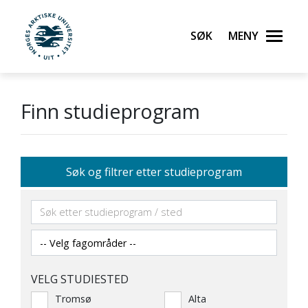
Søk
Meny
UiT Norges arktiske universitet
Gå til hovedinnhold
Finn studieprogram
Søk og filtrer etter studieprogram
VELG STUDIESTED
Tromsø
Alta