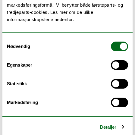
markedsføringsformål. Vi benytter både førsteparts- og
Ph.d.-grader (3 år)
tredjeparts-cookies. Les mer om de ulike
Øvrige studier
informasjonskapslene nedenfor.
Samtykkevalg
Nødvendig
1 studieprogram
Egenskaper
Statistikk
Markedsføring
Detaljer