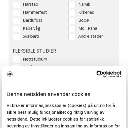
Harstad
Narvik
Hammerfest
Kirkenes
Bardufoss
Bodø
Kabelvåg
Mo i Rana
Svalbard
Andre steder
FLEKSIBLE STUDIER
Nettstudium
Samlingsbasert
Deltid
VELG GRAD
Denne nettsiden anvender cookies
Bachelorprogram (3–4 år)
Masterprogram (1 1/2–2 år)
Vi bruker informasjonskapsler (cookies) på uit.no for å
Masterprogram (5 år)
sikre best mulig funksjonalitet og riktig visning av
nettsidene. Dette inkluderer cookies for statistikk,
Årsstudier
bevaring av innstillinger og innsamling av informasjon for
Profesjonsstudier (6 år)