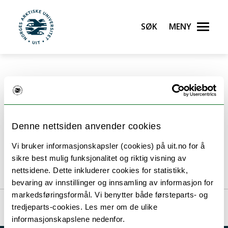
Søk
Meny
UiT Norges arktiske universitet
Gå til hovedinnhold
Underside til
Sosialantropologi
Denne nettsiden anvender cookies
Vi bruker informasjonskapsler (cookies) på uit.no for å
sikre best mulig funksjonalitet og riktig visning av
nettsidene. Dette inkluderer cookies for statistikk,
bevaring av innstillinger og innsamling av informasjon for
markedsføringsformål. Vi benytter både førsteparts- og
tredjeparts-cookies. Les mer om de ulike
informasjonskapslene nedenfor.