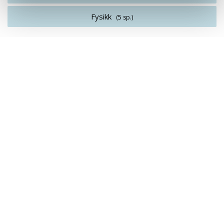
Fysikk
(5 sp.)
2. år
3. semester
Sustainable Design and Life Cycle Assessments
(10 sp.)
Bærekraftig transportteknologi
(10 sp.)
Grunnleggende cybersikkerhet
(2,5 sp.)
Introduksjon til sannsynlighetsregning og statistikk for ingeniører
(5
sp.)
Grunnleggende programmering
(2,5 sp.)