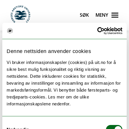
Gå til hovedinnhold
Søk
Meny
UiT Norges arktiske universitet
Denne nettsiden anvender cookies
Vi bruker informasjonskapsler (cookies) på uit.no for å
Oppbygging av Bærekraftig
sikre best mulig funksjonalitet og riktig visning av
nettsidene. Dette inkluderer cookies for statistikk,
teknologi, ingeniør - bachelor
bevaring av innstillinger og innsamling av informasjon for
markedsføringsformål. Vi benytter både førsteparts- og
tredjeparts-cookies. Les mer om de ulike
Oversikten viser emnene du kan ta på dette
informasjonskapslene nedenfor.
studiet.
Samtykkevalg