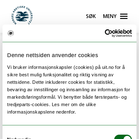
Gå til hovedinnhold
Søk
Meny
UiT Norges arktiske universitet
Denne nettsiden anvender cookies
Vi bruker informasjonskapsler (cookies) på uit.no for å
Oppbygging av Statsvitenskap -
sikre best mulig funksjonalitet og riktig visning av
nettsidene. Dette inkluderer cookies for statistikk,
master
bevaring av innstillinger og innsamling av informasjon for
markedsføringsformål. Vi benytter både førsteparts- og
tredjeparts-cookies. Les mer om de ulike
Oversikten viser emnene du kan ta på dette
informasjonskapslene nedenfor.
studiet.
Samtykkevalg