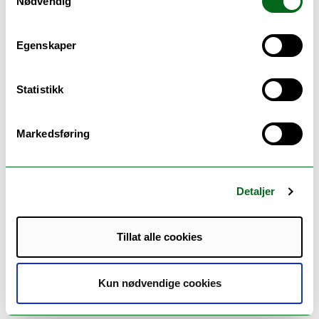
Nødvendig
1. år
1. semester
Egenskaper
Kvalitative forskningsmetoder
(10 sp.)
Statistikk
Valgfrie emner
Valgfrie emner
Markedsføring
2. semester
Kvantitative forskningsmetoder
(10 sp.)
Detaljer
Valgfrie emner
Valgfrie emner
Tillat alle cookies
2. år
Kun nødvendige cookies
3. semester