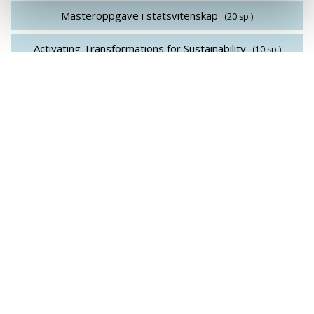
Masteroppgave i statsvitenskap
(20 sp.)
Activating Transformations for Sustainability
(10 sp.)
4. semester
Masteroppgave i statsvitenskap
(30 sp.)
Akutt hjelp
Si ifra!
Driftsmeldinger
Personvern ved UiT
Sikkerhet, beredskap og personvern