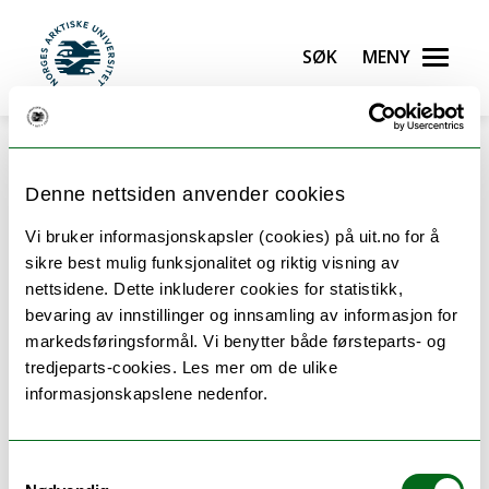
Gå til hovedinnhold
Søk
Meny
UiT Norges arktiske universitet
Denne nettsiden anvender cookies
Vi bruker informasjonskapsler (cookies) på uit.no for å
Oppbygging av
sikre best mulig funksjonalitet og riktig visning av
nettsidene. Dette inkluderer cookies for statistikk,
Samfunnssikkerhet - master
bevaring av innstillinger og innsamling av informasjon for
markedsføringsformål. Vi benytter både førsteparts- og
tredjeparts-cookies. Les mer om de ulike
Oversikten viser emnene du kan ta på dette
informasjonskapslene nedenfor.
studiet.
Samtykkevalg