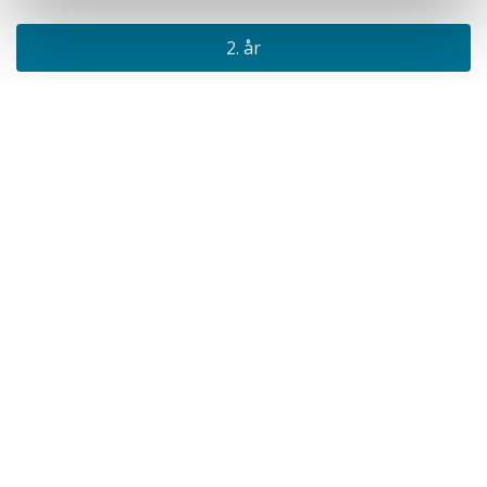
2. år
3. semester
Valgfrie emner
Valgfrie emner
4. semester
Masteroppgave i samfunnssikkerhet
(30 sp.)
Akutt hjelp
Si ifra!
Driftsmeldinger