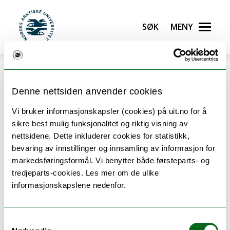
Gå til hovedinnhold
Søk
Meny
UiT Norges arktiske universitet
Denne nettsiden anvender cookies
Vi bruker informasjonskapsler (cookies) på uit.no for å
Course structure: Computer
sikre best mulig funksjonalitet og riktig visning av
nettsidene. Dette inkluderer cookies for statistikk,
Science - master
bevaring av innstillinger og innsamling av informasjon for
markedsføringsformål. Vi benytter både førsteparts- og
tredjeparts-cookies. Les mer om de ulike
The table shows the courses within this study
informasjonskapslene nedenfor.
programme.
Samtykkevalg