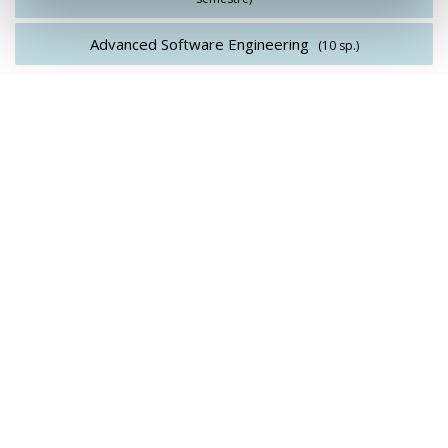
Advanced Software Engineering
(10 sp.)
4. semester
Optional courses
Optional courses
3. år
5. semester
Master's Thesis in Computer Science
(60 sp.)
over 4
semestre)
6. semester