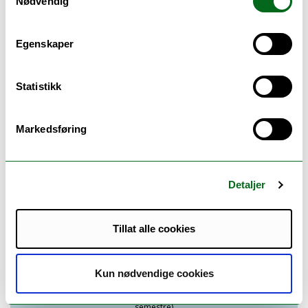
Nødvendig
1. år
1. semester
Egenskaper
Distributed Systems Fundamentals
(10 sp.)
over 2 semestre)
Statistikk
Health informatics
(10 sp.)
Markedsføring
2. semester
Generative Artificial Intelligence
(10 sp.)
Detaljer
2. år
Tillat alle cookies
3. semester
Kun nødvendige cookies
Research Methods in Computer Science
(10 sp.)
over 2
semestre)