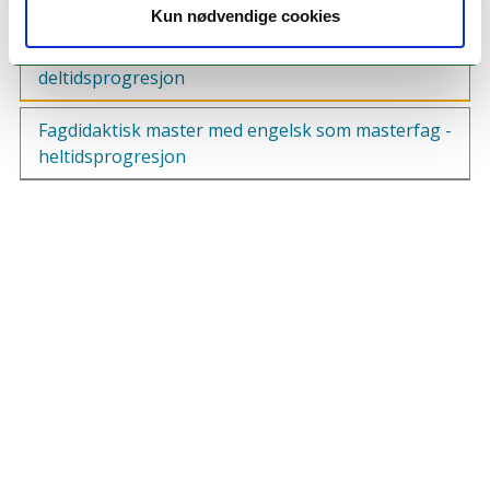
Kun nødvendige cookies
Fagdidaktisk master med engelsk som masterfag -
deltidsprogresjon
Fagdidaktisk master med engelsk som masterfag -
heltidsprogresjon
1. år
1. semester
Prosjektoppgave
(10 sp.)
Valgfrie emner
Valgfrie emner
2. semester