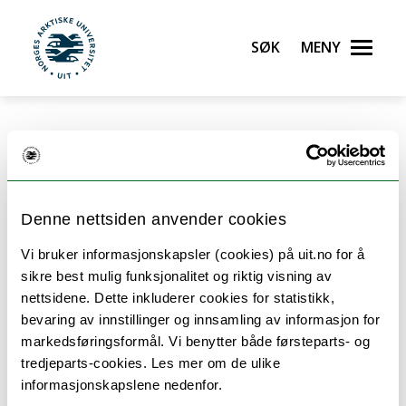
Gå til hovedinnhold
Søk
Meny
UiT Norges arktiske universitet
Oppbygging av Fagdidaktikk
for lærere - master
Denne nettsiden anvender cookies
Vi bruker informasjonskapsler (cookies) på uit.no for å
Dette er to eksemple på hvordan studiet er
sikre best mulig funksjonalitet og riktig visning av
bygget opp- ut i fra om det tas på heltid eller som
nettsidene. Dette inkluderer cookies for statistikk,
deltidsstudium. Masteremnene man velger tas
bevaring av innstillinger og innsamling av informasjon for
sammen med grunnskolelærerutdanningene på 1-
markedsføringsformål. Vi benytter både førsteparts- og
7 og 5-10. I eksempelet under er det masteremne i
tredjeparts-cookies. Les mer om de ulike
engelsk som er brukt.
informasjonskapslene nedenfor.