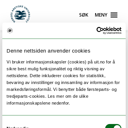
Gå til hovedinnhold
Søk
Meny
UiT Norges arktiske universitet
Denne nettsiden anvender cookies
Vi bruker informasjonskapsler (cookies) på uit.no for å
Course structure: English
sikre best mulig funksjonalitet og riktig visning av
nettsidene. Dette inkluderer cookies for statistikk,
Literature - master
bevaring av innstillinger og innsamling av informasjon for
markedsføringsformål. Vi benytter både førsteparts- og
tredjeparts-cookies. Les mer om de ulike
The table shows the courses within this study
informasjonskapslene nedenfor.
programme.
In addition to the 80 credits mandatory courses, the
Samtykkevalg