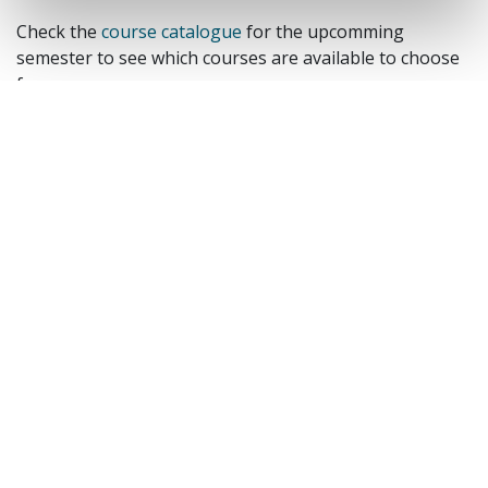
Check the
course catalogue
for the upcomming
semester to see which courses are available to choose
from.
1. år
1. semester
Literature, Text and Education
(10 sp.)
Optional courses
Optional courses
2. semester
Literary and Cultural Theory
(10 sp.)