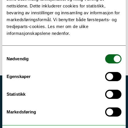
semestrene. Masterdelen av studiet starter i 7.
nettsidene. Dette inkluderer cookies for statistikk,
semester. Masteroppgaven strekker seg over to
bevaring av innstillinger og innsamling av informasjon for
semestre (9. og 10. semester).
markedsføringsformål. Vi benytter både førsteparts- og
tredjeparts-cookies. Les mer om de ulike
Alle fag tilbyr mulighet for utveksling i ett semester.
informasjonskapslene nedenfor.
Det varierer fra fag til fag når du kan utveksle, se fanen
for studieplan nederst på nettsiden for dette
studieprogrammet for ytterligere detaljer.
Samtykkevalg
Nødvendig
Egenskaper
Akutt hjelp
Statistikk
Si ifra!
Driftsmeldinger
Markedsføring
Personvern ved UiT