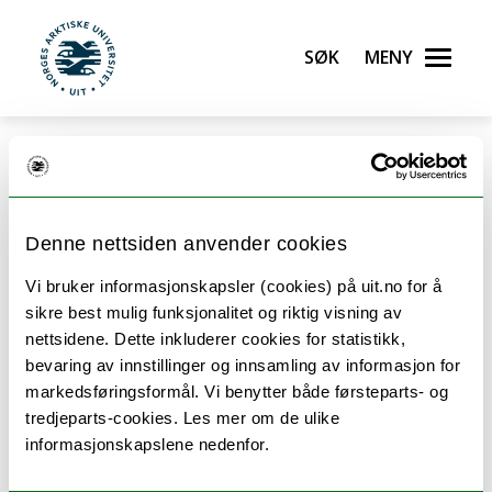
Gå til hovedinnhold
Søk
Meny
UiT Norges arktiske universitet
Oppbygging av
Grunnskolelærerutdanning for
Denne nettsiden anvender cookies
Vi bruker informasjonskapsler (cookies) på uit.no for å
1.-7. trinn - master
sikre best mulig funksjonalitet og riktig visning av
nettsidene. Dette inkluderer cookies for statistikk,
bevaring av innstillinger og innsamling av informasjon for
Se studieplanen for nærmere informasjon om
markedsføringsformål. Vi benytter både førsteparts- og
fagvalg og oppbygging av studiet.
tredjeparts-cookies. Les mer om de ulike
informasjonskapslene nedenfor.