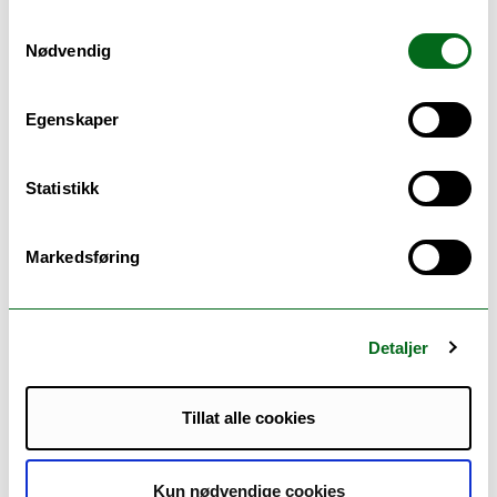
1. år
Samtykkevalg
Nødvendig
1. semester
Matematikk fellesemne 1-7
(15 sp.)
over 2 semestre)
Egenskaper
Pedagogikk og elevkunnskap 1-7. Fra plan til praksis-
didaktisk arbeid
(10 sp.)
over 2 semestre)
Statistikk
FoU-tema fellesemne - Lærerrollen
(5 sp.)
over 2 semestre)
Markedsføring
Praksis 1. studieår. Lærerutdanning 1.-7. trinn
(0 sp.)
over 2 semestre)
Norsk fellesemne
(15 sp.)
Detaljer
2. semester
Tillat alle cookies
Fag 3
(15 sp.)
Kun nødvendige cookies