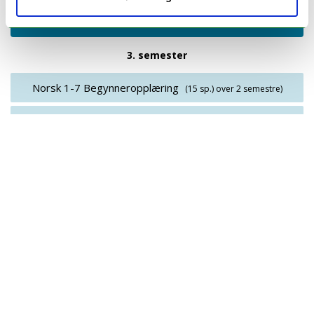
2. år
3. semester
Norsk 1-7 Begynneropplæring
(15 sp.)
over 2 semestre)
Pedagogikk og elevkunnskap 1-7 - Å mestre
mangfoldet: Tilpasset opplæring og læring
(10 sp.)
over 2
semestre)
FoU-tema 1-7: Begynneropplæring
(5 sp.)
over 2 semestre)
Praksis 2. studieår. Lærerutdanning 1.-7. trinn
(0 sp.)
over 2 semestre)
Matematikk 1-7
(15 sp.)
4. semester
Fag 3