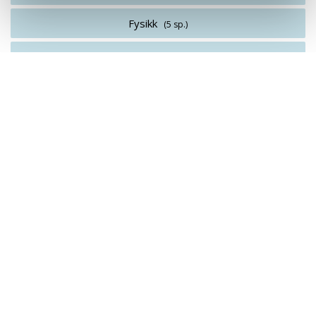
Fysikk
(5 sp.)
Elektrisitetslære
(10 sp.)
Kjemi for ingeniører
(5 sp.)
2. år
3. semester
Kommunikasjonsteknikk
(5 sp.)
Matematikk 1 for ingeniører
(10 sp.)
Mikrokontroller
(10 sp.)
Programmerbare logiske styringer
(5 sp.)