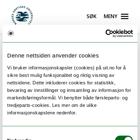
Gå til hovedinnhold
Søk
Meny
UiT Norges arktiske universitet
Denne nettsiden anvender cookies
Vi bruker informasjonskapsler (cookies) på uit.no for å
Oppbygging av Elektronikk,
sikre best mulig funksjonalitet og riktig visning av
nettsidene. Dette inkluderer cookies for statistikk,
ingeniør - bachelor (y-vei)
bevaring av innstillinger og innsamling av informasjon for
markedsføringsformål. Vi benytter både førsteparts- og
tredjeparts-cookies. Les mer om de ulike
Oversikten viser emnene du kan ta på dette
informasjonskapslene nedenfor.
studiet.
Samtykkevalg