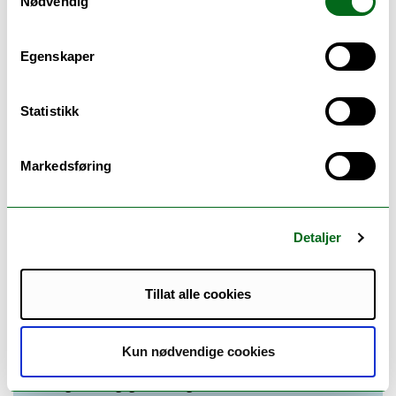
Nødvendig
1. år
1. semester
Egenskaper
Teknisk realfag
(15 sp.)
Statistikk
Beregningsorientert programmering
(5 sp.)
Markedsføring
Teknisk språkføring - norsk
(5 sp.)
Teknisk språkføring - engelsk
(5 sp.)
Detaljer
Sommerkurs - 3 semester og y-vei
(6 sp.)
Tillat alle cookies
2. semester
Teknisk realfag
(5 sp.)
Kun nødvendige cookies
Ingeniørfaglig Innføringsemne for Y-veien
(5 sp.)