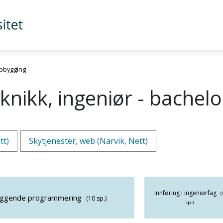
bygging
nikk, ingeniør - bachelo
tt)
Skytjenester, web (Narvik, Nett)
Innføring i ingeniørfag
(
eggende programmering
(10 sp.)
sp.)