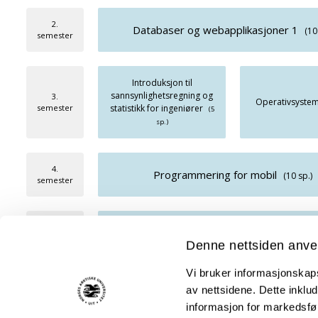
2.
Databaser og webapplikasjoner 1
(10
semester
Introduksjon til
sannsynlighetsregning og
3.
Operativsyste
semester
statistikk for ingeniører
(5
sp.)
4.
Programmering for mobil
(10 sp.)
semester
5.
Store datasystemer: Sikkerhet og analyse
semester
Denne nettsiden anve
Vi bruker informasjonskapsl
av nettsidene. Dette inklud
6.
Bachel
semester
informasjon for markedsfør