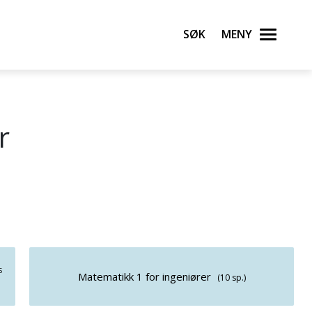
Søk
Meny
r
5
Matematikk 1 for ingeniører
(10 sp.)