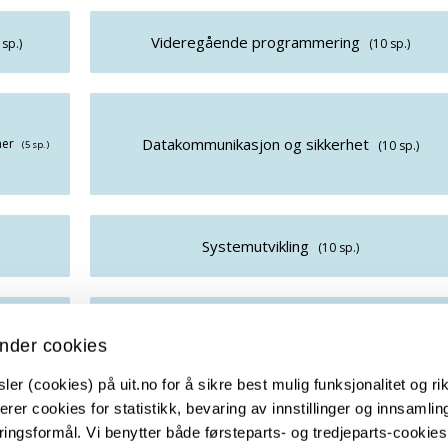
Videregående programmering
 sp.)
(10 sp.)
Datakommunikasjon og sikkerhet
mer
(10 sp.)
(5 sp.)
Systemutvikling
(10 sp.)
Smart teknologi for assistanse, helse og velferd
(10 sp.)
nder cookies
(10 sp.)
er (cookies) på uit.no for å sikre best mulig funksjonalitet og rik
erer cookies for statistikk, bevaring av innstillinger og innsamlin
oroppgave i datateknikk
(20 sp.)
ingsformål. Vi benytter både førsteparts- og tredjeparts-cookie