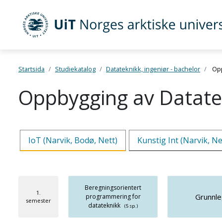
Gå til hovedinnhold
UiT Norges arktiske universitet
Startsida
Studiekatalog
Datateknikk, ingeniør - bachelor
Opp
Oppbygging av Datatek
IoT (Narvik, Bodø, Nett)
Kunstig Int (Narvik, Ne
Beregningsorientert
1.
Grunnl
programmering for
semester
datateknikk
(5 sp.)