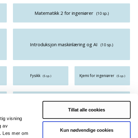
Matematikk 2 for ingeniører
(10 sp.)
Introduksjon maskinlæring og AI
(10 sp.)
Fysikk
Kjemi for ingeniører
(5 sp.)
(5 sp.)
Valgfrie emner
Valgfrie emner
Tillat alle cookies
tig visning
g av
Innovasjon
Forretningsledelse
Kun nødvendige cookies
(5 sp.)
(5 sp.)
s. Les mer om