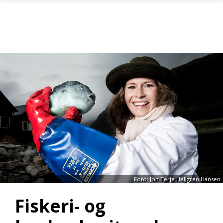
Gå til hovedinnhold
Foto: Jon Terje Hellgren Hansen
Fiskeri- og