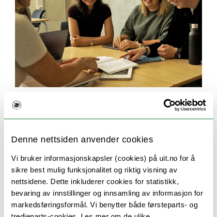
Seks gode grunner til å velge UiT
Populære og unike studier, en rekke
utvekslingsmuligheter, et inkluderende
Denne nettsiden anvender cookies
studentmiljø, kort vei til storslått natur og
Vi bruker informasjonskapsler (cookies) på uit.no for å
kulturopplevelser – det er noe av det som gjør UiT
sikre best mulig funksjonalitet og riktig visning av
til et godt sted å være student.
nettsidene. Dette inkluderer cookies for statistikk,
bevaring av innstillinger og innsamling av informasjon for
markedsføringsformål. Vi benytter både førsteparts- og
tredjeparts-cookies. Les mer om de ulike