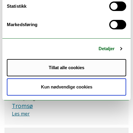
Tromsø
Statistikk
Les mer
Markedsføring
BIO-1011: Økologi og biologisk
mangfold
Detaljer
Studiepoeng: 10
Tromsø
Les mer
Tillat alle cookies
Kun nødvendige cookies
BIO-1012: Botanikk og mykologi
Studiepoeng: 10
Tromsø
Les mer