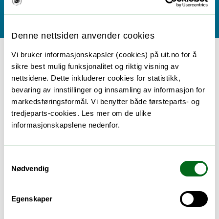
Høst 2026
NULLSTILL
Denne nettsiden anvender cookies
Vi bruker informasjonskapsler (cookies) på uit.no for å
43 emner / kurs:
sikre best mulig funksjonalitet og riktig visning av
nettsidene. Dette inkluderer cookies for statistikk,
bevaring av innstillinger og innsamling av informasjon for
markedsføringsformål. Vi benytter både førsteparts- og
BIO-1009: Biologiske ressurser i nord
tredjeparts-cookies. Les mer om de ulike
informasjonskapslene nedenfor.
Studiepoeng: 10
Tromsø
Les mer
Samtykkevalg
Nødvendig
BIO-1010: Evolusjon og adferd
Egenskaper
Studiepoeng: 10