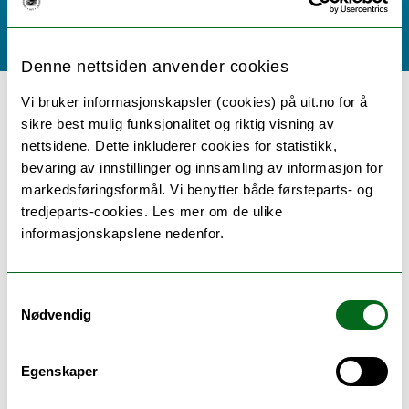
Høst 2026
NULLSTILL
Denne nettsiden anvender cookies
Vi bruker informasjonskapsler (cookies) på uit.no for å
43 emner / kurs:
sikre best mulig funksjonalitet og riktig visning av
nettsidene. Dette inkluderer cookies for statistikk,
bevaring av innstillinger og innsamling av informasjon for
markedsføringsformål. Vi benytter både førsteparts- og
INE-3600: Quality Management and
tredjeparts-cookies. Les mer om de ulike
informasjonskapslene nedenfor.
Improvement
Studiepoeng: 5
Nettstudium
Samtykkevalg
Narvik
Nødvendig
Les mer
Egenskaper