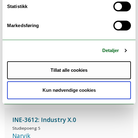
INE-3601: Robotics and Advanced
Statistikk
Manufacturing Systems
Studiepoeng: 5
Narvik
Markedsføring
Les mer
Detaljer
INE-3602: Project - Industrial
Engineering
Tillat alle cookies
Studiepoeng: 5
Narvik
Kun nødvendige cookies
Les mer
INE-3612: Industry X.0
Studiepoeng: 5
Narvik