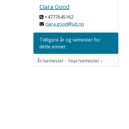
Clara Good
+4777645162
clara.good@uit.no
Tidligere år og semester for
dette emnet