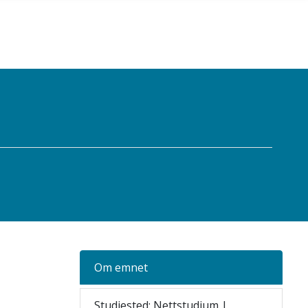
Om emnet
Studiested: Nettstudium |