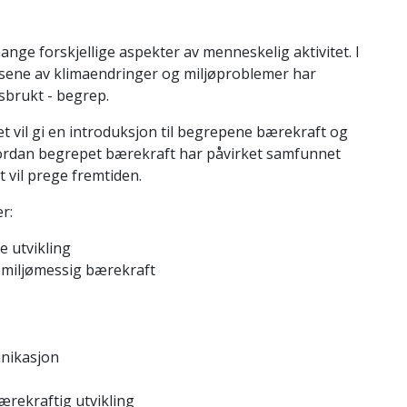
nge forskjellige aspekter av menneskelig aktivitet. I
ene av klimaendringer og miljøproblemer har
isbrukt - begrep.
 vil gi en introduksjon til begrepene bærekraft og
hvordan begrepet bærekraft har påvirket samfunnet
t vil prege fremtiden.
r:
e utvikling
g miljømessig bærekraft
nikasjon
bærekraftig utvikling