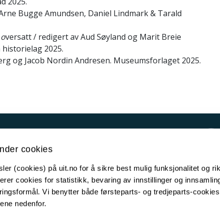
d 2025.
v Arne Bugge Amundsen, Daniel Lindmark & Tarald
 o
versatt / redigert av Aud Søyland og Marit Breie
 historielag 2025.
berg og Jacob Nordin Andresen. Museumsforlaget 2025.
Kontakt UiT
nder cookies
For media
er (cookies) på uit.no for å sikre best mulig funksjonalitet og rik
For skoler
erer cookies for statistikk, bevaring av innstillinger og innsamlin
Ledige stillinger
ingsformål. Vi benytter både førsteparts- og tredjeparts-cookie
lene nedenfor.
English website