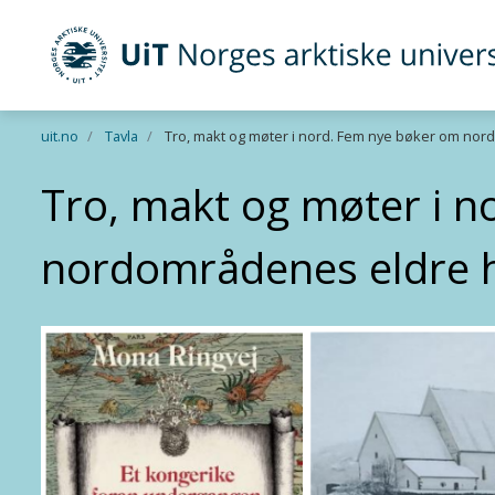
UiT Norges arktiske universitet
Gå til hovedinnhold
uit.no
Tavla
Tro, makt og møter i nord. Fem nye bøker om nor
Tro, makt og møter i 
nordområdenes eldre h