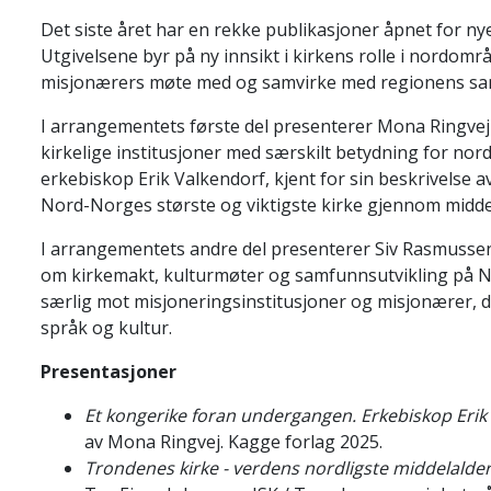
Det siste året har en rekke publikasjoner åpnet for n
Utgivelsene byr på ny innsikt i kirkens rolle i nordom
misjonærers møte med og samvirke med regionens sam
I arrangementets første del presenterer Mona Ringvej
kirkelige institusjoner med særskilt betydning for no
erkebiskop Erik Valkendorf, kjent for sin beskrivelse a
Nord-Norges største og viktigste kirke gjennom midde
I arrangementets andre del presenterer Siv Rasmussen
om kirkemakt, kulturmøter og samfunnsutvikling på Nor
særlig mot misjoneringsinstitusjoner og misjonærer, 
språk og kultur.
Presentasjoner
Et kongerike foran undergangen. Erkebiskop Erik
av
Mona Ringvej. Kagge forlag 2025.
Trondenes kirke - verdens nordligste middelalderk