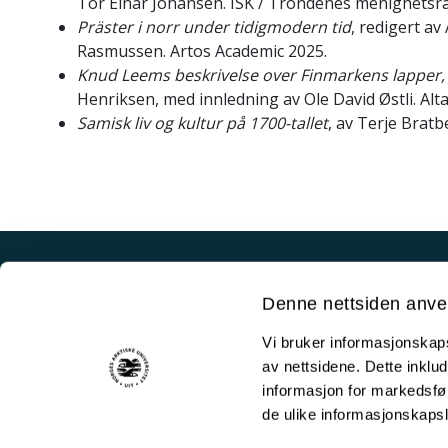
Tor Einar Johansen. ISK / Trondenes menighetsrå
Präster i norr under tidigmodern tid
, redigert a
Rasmussen. Artos Academic 2025.
Knud Leems beskrivelse over Finmarkens lapper,
Henriksen, med innledning av Ole David Østli. Alta
Samisk liv og kultur på 1700-tallet
, av Terje Brat
Akutt hjelp
Denne nettsiden anve
Si ifra!
Vi bruker informasjonskapsl
Driftsmeldinger
av nettsidene. Dette inklud
Personvern ved UiT
informasjon for markedsfør
de ulike informasjonskaps
Sikkerhet, beredskap og personvern