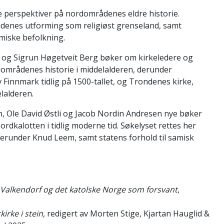
ye perspektiver på nordområdenes eldre historie.
rådenes utforming som religiøst grenseland, samt
iske befolkning.
 og Sigrun Høgetveit Berg bøker om kirkeledere og
rdområdenes historie i middelalderen, derunder
v Finnmark tidlig på 1500-tallet, og Trondenes kirke,
lalderen.
, Ole David Østli og Jacob Nordin Andresen nye bøker
dkalotten i tidlig moderne tid. Søkelyset rettes her
derunder Knud Leem, samt statens forhold til samisk
 Valkendorf og det katolske Norge som forsvant
,
irke i stein,
redigert av Morten Stige, Kjartan Hauglid &