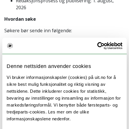
Redaksjonsprosess og publisering: 1. august,
2026
Hvordan søke
Søkere bør sende inn følgende:
Motivasjonsbrev (1–2 sider):
Forklar din
forskningsbakgrunn, interesse for kulturelt sensitivt
samfunnsengasjement og foretrukket
bidragsområde(r) (teori, casestudie, pedagogikk eller
Denne nettsiden anvender cookies
verktøysett).
Vi bruker informasjonskapsler (cookies) på uit.no for å
sikre best mulig funksjonalitet og riktig visning av
MERK:
Vennligst oppgi i motivasjonsbrevet hvilke
nettsidene. Dette inkluderer cookies for statistikk,
kapitler du ønsker å bidra til (listet nedenfor; du kan
bevaring av innstillinger og innsamling av informasjon for
velge mer enn ett).
Kort CV (maks. 2 sider):
Inkluder
markedsføringsformål. Vi benytter både førsteparts- og
utdanningsbakgrunn, forskningsfokus og
tredjeparts-cookies. Les mer om de ulike
nøkkelpublikasjoner eller prosjekter.
Tilknytning og
informasjonskapslene nedenfor.
kontaktinformasjon:
Inkluder institusjonell e-post og