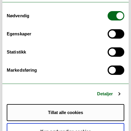
avdeling.
Samtykkevalg
Utvalgte kandidater vil bli varslet etter vurdering.
Nødvendig
Egenskaper
Statistikk
Markedsføring
www.eugloh.eu
Detaljer
Tillat alle cookies
Date:
15 Dec 2025 - 1 May 2026
Location:
Online