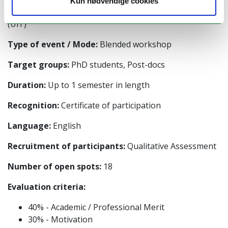
Kun nødvendige cookies
Host university:
UiT – The Arctic University of Norway
(UiT)
Type of event / Mode:
Blended workshop
Target groups:
PhD students, Post-docs
Duration:
Up to 1 semester in length
Recognition:
Certificate of participation
Language:
English
Recruitment of participants:
Qualitative Assessment
Number of open spots:
18
Evaluation criteria:
40% - Academic / Professional Merit
30% - Motivation