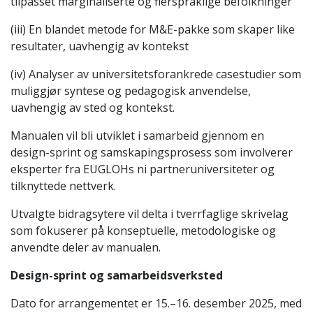
tilpasset marginaliserte og flerspråklige befolkninger
(iii) En blandet metode for M&E-pakke som skaper like
resultater, uavhengig av kontekst
(iv) Analyser av universitetsforankrede casestudier som
muliggjør syntese og pedagogisk anvendelse,
uavhengig av sted og kontekst.
Manualen vil bli utviklet i samarbeid gjennom en
design-sprint og samskapingsprosess som involverer
eksperter fra EUGLOHs ni partneruniversiteter og
tilknyttede nettverk.
Utvalgte bidragsytere vil delta i tverrfaglige skrivelag
som fokuserer på konseptuelle, metodologiske og
anvendte deler av manualen.
Design-sprint og samarbeidsverksted
Dato for arrangementet er 15.–16. desember 2025, med