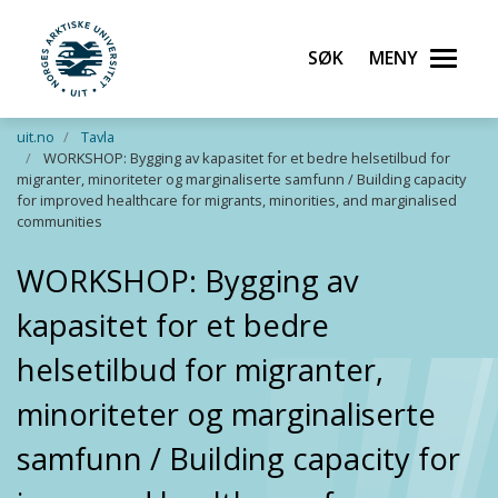
Søk
Meny
UiT Norges arktiske universitet
Gå til hovedinnhold
uit.no
Tavla
WORKSHOP: Bygging av kapasitet for et bedre helsetilbud for
migranter, minoriteter og marginaliserte samfunn / Building capacity
for improved healthcare for migrants, minorities, and marginalised
communities
WORKSHOP: Bygging av
kapasitet for et bedre
helsetilbud for migranter,
minoriteter og marginaliserte
samfunn / Building capacity for