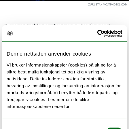
ZURIJETA / MOSTPHOTOS.COM
Barns rett til helse - Avslutningskonferanse i
Tromsø
Scandic Ishavshotell 23. september 2025
Denne nettsiden anvender cookies
Vi har gleden av å invitere til en avsluttende konferanse
Vi bruker informasjonskapsler (cookies) på uit.no for å
i prosjektet «Barns rett til helse», i Tromsø, den 23.
sikre best mulig funksjonalitet og riktig visning av
september 2025.
nettsidene. Dette inkluderer cookies for statistikk,
Konferansen markerer slutten på et fireårig
bevaring av innstillinger og innsamling av informasjon for
rettsvitenskapelig prosjekt finansiert av Norges
markedsføringsformål. Vi benytter både førsteparts- og
forskningsråd over Fripro-midler. Vi ønsker å
tredjeparts-cookies. Les mer om de ulike
presentere noen av resultatene fra prosjektet,
informasjonskapslene nedenfor.
samtidig som eksterne gjester vil bidra til å belyse
tematikken fra andre ståsteder. Barneombudet
kommer, det samme gjelder generalsekretæren i
Samtykkevalg