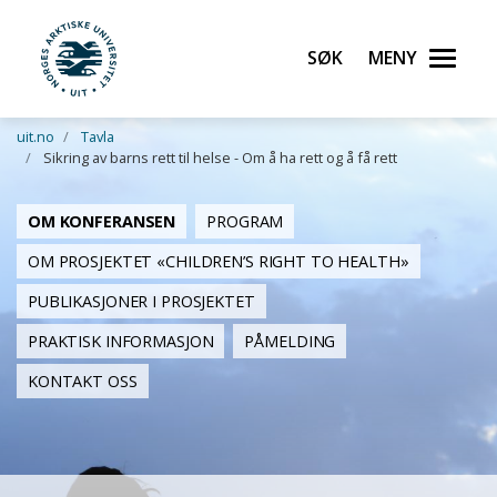
Søk
Meny
UiT Norges arktiske universitet
Gå til hovedinnhold
uit.no
Tavla
Sikring av barns rett til helse - Om å ha rett og å få rett
OM KONFERANSEN
PROGRAM
OM PROSJEKTET «CHILDREN’S RIGHT TO HEALTH»
PUBLIKASJONER I PROSJEKTET
PRAKTISK INFORMASJON
PÅMELDING
KONTAKT OSS