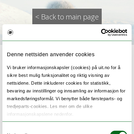
< Back to main page
Denne nettsiden anvender cookies
Vi bruker informasjonskapsler (cookies) på uit.no for å
sikre best mulig funksjonalitet og riktig visning av
2023_Reading Seminar:
nettsidene. Dette inkluderer cookies for statistikk,
Biennial Culture’s Reluctant
bevaring av innstillinger og innsamling av informasjon for
markedsføringsformål. Vi benytter både førsteparts- og
Nomads
tredjeparts-cookies. Les mer om de ulike
informasjonskapslene nedenfor.
27.03.2023
Samtykkevalg