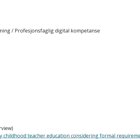
ing / Profesjonsfaglig digital kompetanse
rview)
rly childhood teacher education considering formal requirem