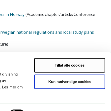
ers in Norway
(Academic chapter/article/Conference
rwegian national regulations and local study plans
ture)
ecture)
Tillat alle cookies
r)
tig visning
g av
Kun nødvendige cookies
menter til lokale studieplaner. Ctrl+C, Ctrl+V?
s. Les mer om