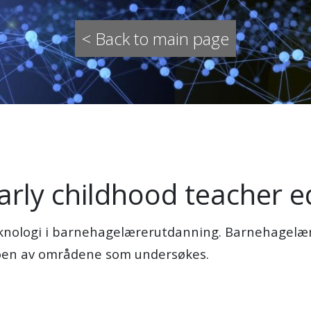
< Back to main page
early childhood teacher 
eknologi i barnehagelærerutdanning. Barnehagelær
 noen av områdene som undersøkes.