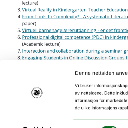
lecture)
Virtual Reality in Kindergarten Teacher Education
From Tools to Complexity? - A systematic Litera
paper)
Virtuell barnehagelærerutdanning - er det framti
Professional digital competence (PDC) in kinderg
(Academic lecture)
Interaction and collaboration during a seminar gr
Engaging Students in Online Discussion Groups t
VR i fleksibel barnehagelærerutdanning
(Lecture)
Studenters utforskning av VR-teknologi for grupp
Denne nettsiden anve
VR Technology in an Engaging Early Childhood T
Digitalisering i barnehagelærerutdanninga - Fors
Vi bruker informasjonskapsl
Digitalt samvær som føles ekte: Kan virtuell tek
av nettsidene. Dette inklud
Profesjonsfaglig digital kompetanse i barnehagel
informasjon for markedsfør
(Academic article)
de ulike informasjonskaps
Samtykkevalg