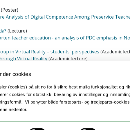
(Poster)
ture Analysis of Digital Competence Among Preservice Teach
da?
(Lecture)
arten teacher education - an analysis of PDC emphasis in No
oup in Virtual Reality – students’ perspectives
(Academic lec
hrough Virtual Reality
(Academic lecture)
esamtaler, og deres utvikling av digitalt agency
(Academic l
nder cookies
eacher Education
(Academic chapter/article/Conference pape
ker Grand Prix
(Lecture)
er (cookies) på uit.no for å sikre best mulig funksjonalitet og rik
nologi redde utdanningen?
(Feature article)
erer cookies for statistikk, bevaring av innstillinger og innsamlin
ærerutdanningene – oversettelser fra nasjonale styringsdoku
ingsformål. Vi benytter både førsteparts- og tredjeparts-cookie
lene nedenfor.