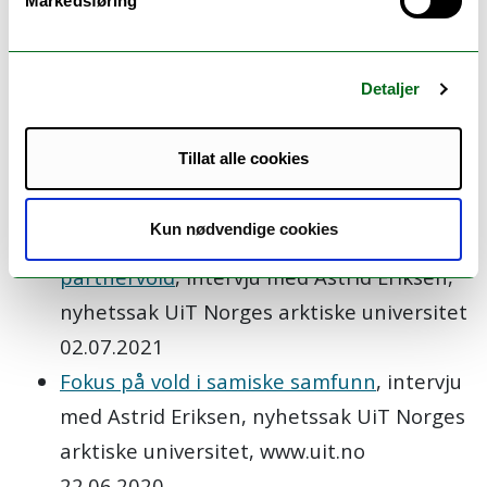
Markedsføring
mishandlet
, intervju med Astrid Eriksen
og Ann Ragnhild Broderstad, NRK Sápmi
Detaljer
02.08.2021
Vold mot samiske kvinner
, intervju med
Tillat alle cookies
Astrid Eriksen og Ann Raghild Broderstad,
NRK Nyhetsmorgen 28.07.2021
Kun nødvendige cookies
Samiske kvinner mer utsatt for
partnervold
, intervju med Astrid Eriksen,
nyhetssak UiT Norges arktiske universitet
02.07.2021
Fokus på vold i samiske samfunn
, intervju
med Astrid Eriksen, nyhetssak UiT Norges
arktiske universitet, www.uit.no
22.06.2020