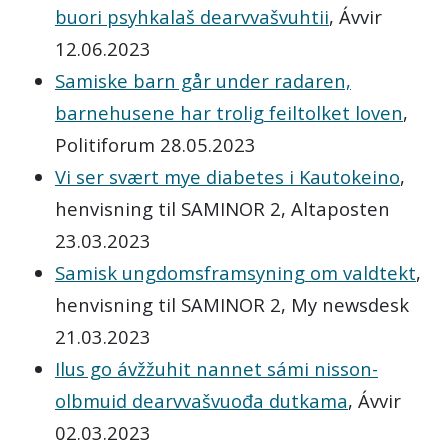
buori psyhkalaš dearvvašvuhtii
, Ávvir
12.06.2023
Samiske barn går under radaren,
barnehusene har trolig feiltolket loven
,
Politiforum 28.05.2023
Vi ser svært mye diabetes i Kautokeino
,
henvisning til SAMINOR 2, Altaposten
23.03.2023
Samisk ungdomsframsyning om valdtekt
,
henvisning til SAMINOR 2, My newsdesk
21.03.2023
Ilus go ávžžuhit nannet sámi nisson­
olbmuid dearvvaš­vuođa dutkama
, Ávvir
02.03.2023