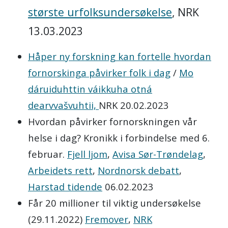
største urfolksundersøkelse
, NRK
13.03.2023
Håper ny forskning kan fortelle hvordan
fornorskinga påvirker folk i dag
/
Mo
dáruiduhttin váikkuha otná
dearvvašvuhtii,
NRK 20.02.2023
Hvordan påvirker fornorskningen vår
helse i dag? Kronikk i forbindelse med 6.
februar.
Fjell ljom
,
Avisa Sør-Trøndelag
,
Arbeidets rett
,
Nordnorsk debatt
,
Harstad tidende
06.02.2023
Får 20 millioner til viktig undersøkelse
(29.11.2022)
Fremover
,
NRK