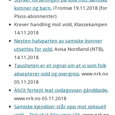
kvinner og barn
, iTromsø 19.11.2018 (for
Pluss-abonnenter)
Krever handling mot vold, Klassekampen
14.11.2018
Nesten halvparten av samiske kvinner
utsettes for vold
, Avisa Nordland (NTB),
14.11.2018
Tausheten er et signal om at vi som folk
aksepterer vold og overgrep
, www.nrk.no
05.11.2018
Áhčit fertejit leat ovdagovvan gánddaide
,
www.nrk.no 05.11.2018
Samiske kjendiser står opp mot seksuell
vold: – Det skal ikke være slik
, www.nrk.no