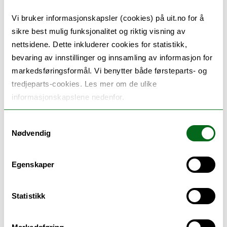
om forekomsten av vold og overgrep er
Vi bruker informasjonskapsler (cookies) på uit.no for å
hentet fra
SAMINOR 2, trinn 1 –
sikre best mulig funksjonalitet og riktig visning av
spørreskjemaundersøkelsen
som er
nettsidene. Dette inkluderer cookies for statistikk,
innsamlet av Senter for samisk
bevaring av innstillinger og innsamling av informasjon for
helseforskning. Her er lenker til noen av
markedsføringsformål. Vi benytter både førsteparts- og
tredjeparts-cookies. Les mer om de ulike
sakene:
informasjonskapslene nedenfor.
Dobbelt så utsatt for vold
, intervju med
Samtykkevalg
Ann Ragnhild Broderstad, Klassekampen
Nødvendig
07.07.2022 (for abonnenter)
Økning av vold i nære relasjoner siste ti
Egenskaper
år: – De forstår ikke alltid hva de driver
med
, henvisning til SAMINOR 2 resultater,
Statistikk
IFinnmark 27.09.2022 (for abonnenter)
Søker svar på hvorfor kvinner blir