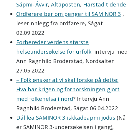
Sápmi
,
Ávvir
,
Altaposten
,
Harstad tidende
Ordførere ber om penger til SAMINOR 3
,
leserinnlegg fra ordførere, Ságat
02.09.2022
Forbereder verdens største
helseundersøkelse for urfolk
, intervju med
Ann Ragnhild Broderstad, Nordsalten
27.05.2022
– Folk ønsker at vi skal forske på dette:
Hva har krigen og fornorskningen gjort
med folkehelsa i nord
? Intervju Ann
Ragnhild Broderstad, Ságat 06.04.2022
Dál lea SAMINOR 3 iskkadeapmi jođus
(Nå
er SAMINOR 3-undersøkelsen i gang),