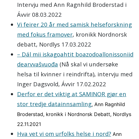
Intervju med Ann Ragnhild Broderstad i
Ávvir 08.03.2022
Vi feirer 20 år med samisk helseforskning
med fokus framover
, kronikk Nordnorsk
debatt, Nordlys 17.03.2022
– Dál mii iskagoahtit boazodoallonissoniid
dearvvašvuođa
(Nå skal vi undersøke
helsa til kvinner i reindrifta), intervju med
Inger Dagsvold, Ávvir 17.02.2022
Derfor er det viktig at SAMINOR gjør en
stor tredje datainnsamling
, Ann Ragnhild
Broderstad, kronikk i Nordnorsk Debatt, Nordlys
22.11.2021
Hva vet vi om urfolks helse i nord?
Ann