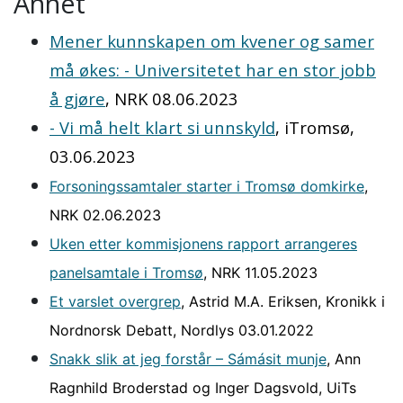
Annet
Mener kunnskapen om kvener og samer
må økes: - Universitetet har en stor jobb
å gjøre
, NRK 08.06.2023
- Vi må helt klart si unnskyld
, iTromsø,
03.06.2023
Forsoningssamtaler starter i Tromsø domkirke
,
NRK 02.06.2023
Uken etter kommisjonens rapport arrangeres
panelsamtale i Tromsø
, NRK 11.05.2023
Et varslet overgrep
, Astrid M.A. Eriksen, Kronikk i
Nordnorsk Debatt, Nordlys 03.01.2022
Snakk slik at jeg forstår – Sámásit munje
, Ann
Ragnhild Broderstad og Inger Dagsvold, UiTs