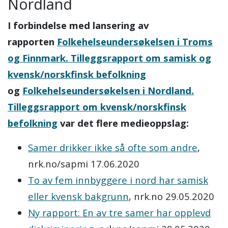
Nordland
I forbindelse med lansering av
rapporten
Folkehelseundersøkelsen i Troms
og Finnmark. Tilleggsrapport om samisk og
kvensk/norskfinsk befolkning
og
Folkehelseundersøkelsen i Nordland.
Tilleggsrapport om kvensk/norskfinsk
befolkning
var det flere medieoppslag:
Samer drikker ikke så ofte som andre
,
nrk.no/sapmi 17.06.2020
To av fem innbyggere i nord har samisk
eller kvensk bakgrunn
, nrk.no 29.05.2020
Ny rapport: En av tre samer har opplevd