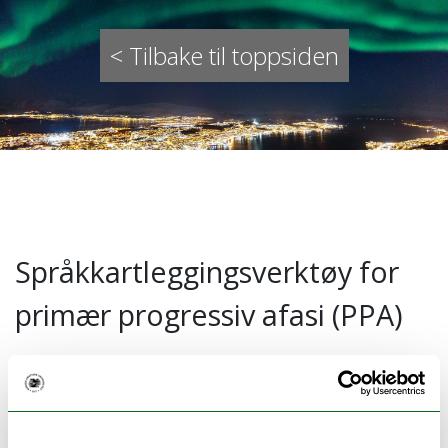
< Tilbake til toppsiden
Språkkartleggingsverktøy for
primær progressiv afasi (PPA)
Primær progressiv afasi (PPA) er en
fellesbetegnelse på progredierende
demenssykdom som debuterer med språk-