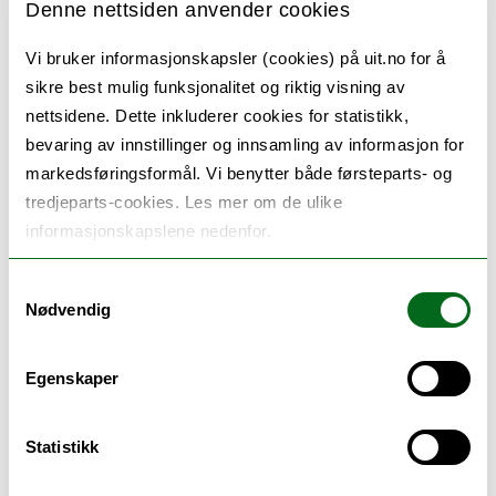
Denne nettsiden anvender cookies
eller talevansker, ofte hos personer i 50–60-
Vi bruker informasjonskapsler (cookies) på uit.no for å
årsalderen. Det finnes per i dag ingen
sikre best mulig funksjonalitet og riktig visning av
språkkartleggingsverktøy for PPA på norsk
nettsidene. Dette inkluderer cookies for statistikk,
og diagnostisering av PPA er derfor svært
bevaring av innstillinger og innsamling av informasjon for
vanskelig. Som en konsekvens tar det gjerne
markedsføringsformål. Vi benytter både førsteparts- og
tredjeparts-cookies. Les mer om de ulike
år fra de første symptomene oppstår til
informasjonskapslene nedenfor.
diagnosen settes og dette medfører en stor
belastning for personene det gjelder og for
Samtykkevalg
Nødvendig
deres pårørende.
Målet med prosjektet er å lage et verktøy til
Egenskaper
vurdering av subtile språkvansker ved
mistanke om PPA i tidlig stadium.
Statistikk
Differensialdiagnostisering mellom de tre