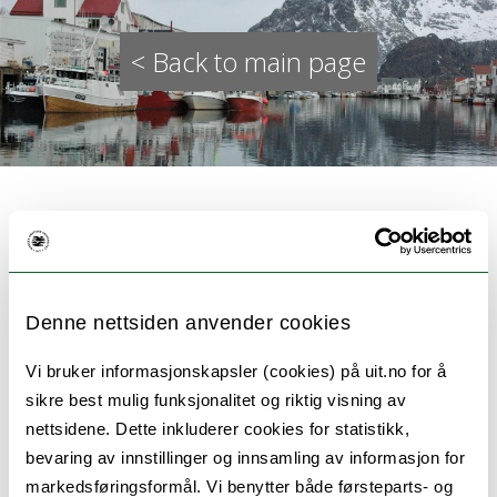
< Back to main page
IMPETUS
Denne nettsiden anvender cookies
Vi bruker informasjonskapsler (cookies) på uit.no for å
IMPETUS: Turning climate commitments into
sikre best mulig funksjonalitet og riktig visning av
action
nettsidene. Dette inkluderer cookies for statistikk,
bevaring av innstillinger og innsamling av informasjon for
We are feeling the impacts of climate change
markedsføringsformål. Vi benytter både førsteparts- og