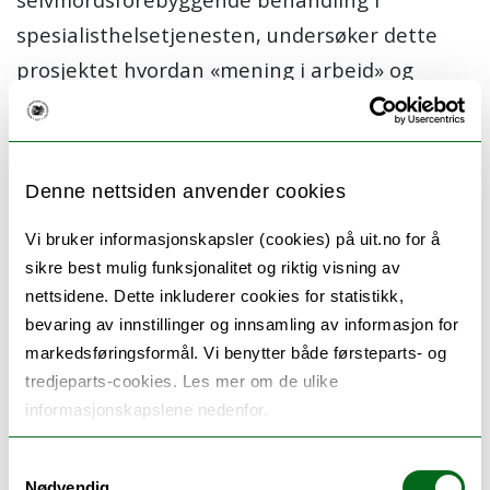
spesialisthelsetjenesten, undersøker dette
prosjektet hvordan «mening i arbeid» og
holdning til kunnskapsbasert praksis påvirker
implementeringen av Collaborative
Assessment and Management of Suicidality
Denne nettsiden anvender cookies
(CAMS), en kunnskapsbasert metode for
Vi bruker informasjonskapsler (cookies) på uit.no for å
selvmordsforebygging.
sikre best mulig funksjonalitet og riktig visning av
Prosjektet består av tre delstudier. Først
nettsidene. Dette inkluderer cookies for statistikk,
bevaring av innstillinger og innsamling av informasjon for
utføres en litteraturgjennomgang for oversikt
markedsføringsformål. Vi benytter både førsteparts- og
over implementering av kunnskapsbaserte
tredjeparts-cookies. Les mer om de ulike
selvmordsforebyggende metoder i klinisk
informasjonskapslene nedenfor.
kontekst. Deretter gjennomføres kvantitativ
Samtykkevalg
spørreundersøkelse og, til slutt, kvalitative
Nødvendig