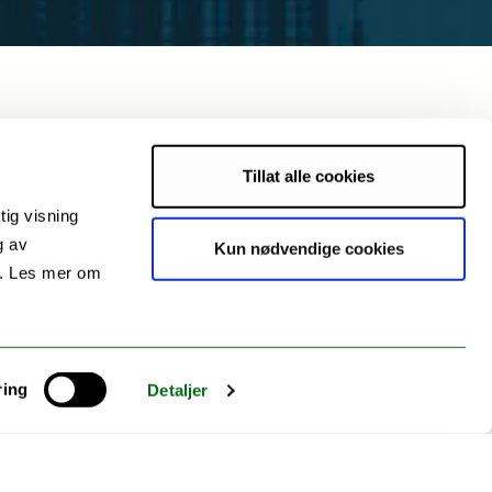
Tillat alle cookies
tig visning
ollection,
g av
Kun nødvendige cookies
d by or about the
s. Les mer om
igenous researchers,
a governance to
ring
Detaljer
nternational level.
d in June 2021 with