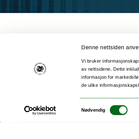
Denne nettsiden anve
Vi bruker informasjonskapsl
GIDA-Sápmi is a netw
av nettsidene. Dette inklud
management, use, sh
informasjon for markedsfør
Sámi people and Sám
de ulike informasjonskaps
The Global Indigenou
Samtykkevalg
data practitioners, 
Nødvendig
advance Indigenous d
Connected to the gl