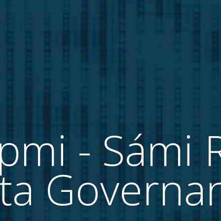
pmi - Sámi 
ta Governa