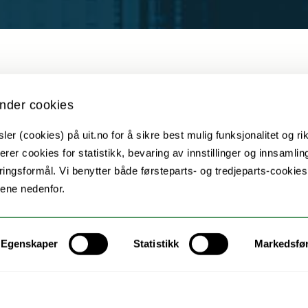
About
nder cookies
er (cookies) på uit.no for å sikre best mulig funksjonalitet og rik
ork established to develop guiding principles of c
erer cookies for statistikk, bevaring av innstillinger og innsamlin
aring, and protection of research data generate
ingsformål. Vi benytter både førsteparts- og tredjeparts-cookie
i society.
lene nedenfor.
s Data Alliance (GIDA) is a global network of Ind
and policy activists advocating for Indigenous dat
Egenskaper
Statistikk
Markedsfø
ata control within their nation-states and at an i
obal network, the GIDA-Sápmi network was founde