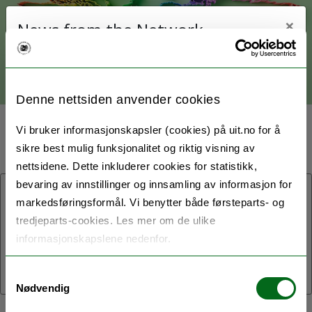
×
News from the Network
< Back to main page
Latest News
Denne nettsiden anvender cookies
(15/05/2023) Researchers with the Geopolitics Network
have
contributed
to an article series about Arctic geopolitics
News archive
Vi bruker informasjonskapsler (cookies) på uit.no for å
published by Nordlys.
sikre best mulig funksjonalitet og riktig visning av
nettsidene. Dette inkluderer cookies for statistikk,
(15/05/2023) Prof Christopher Rossi (Political Science)
gave
guest lectures
on International Law and History of Law at the
bevaring av innstillinger og innsamling av informasjon for
12.05.2023:
University of Gdansk on 12 May.
markedsføringsformål. Vi benytter både førsteparts- og
tredjeparts-cookies. Les mer om de ulike
News from the Network
informasjonskapslene nedenfor.
Latest News
Lenke til nyhet
Samtykkevalg
Nødvendig
Close