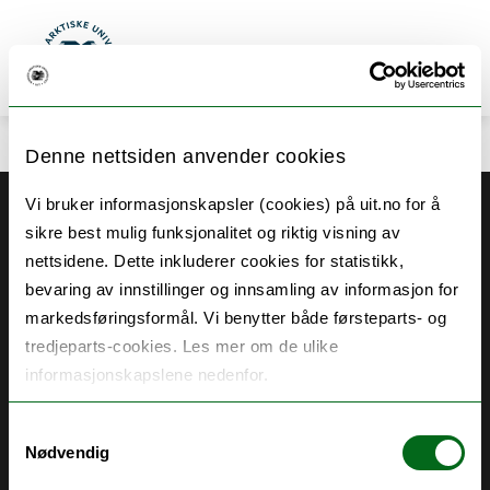
Søk
Meny
UiT Norges arktiske universitet
Gå til hovedinnhold
Denne nettsiden anvender cookies
Vi bruker informasjonskapsler (cookies) på uit.no for å
Akutt hjelp
sikre best mulig funksjonalitet og riktig visning av
Si ifra!
nettsidene. Dette inkluderer cookies for statistikk,
bevaring av innstillinger og innsamling av informasjon for
Driftsmeldinger
markedsføringsformål. Vi benytter både førsteparts- og
Personvern ved UiT
tredjeparts-cookies. Les mer om de ulike
informasjonskapslene nedenfor.
Sikkerhet, beredskap og personvern
Informasjonskapsler
Samtykkevalg
Nødvendig
Tilgjengelighetserklæring