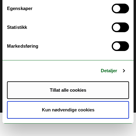
Egenskaper
Kontakt UiT
For media
Statistikk
For skoler
Markedsføring
Ledige stillinger
English website
Logg inn
Detaljer
Tillat alle cookies
Kun nødvendige cookies