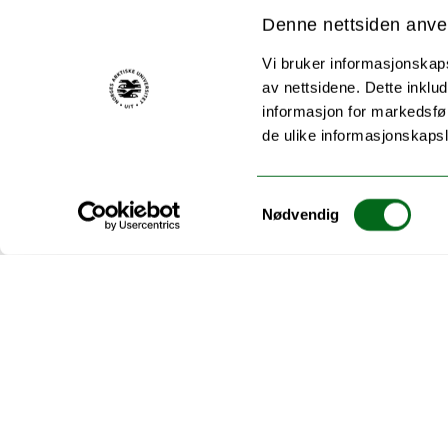
b) Pedagogikk: Er professoren oppmerksom på
Denne nettsiden anve
til blant studenter? Pedagogikk bør innebære 
side om sin legitimerende funksjon som lærer i 
Vi bruker informasjonskapsl
av nettsidene. Dette inklud
3.
Inkluderende kjønnspraksis – innholdsmessi
informasjon for markedsfør
a) Det er ikke nok å dekke formell og deskrip
de ulike informasjonskaps
institutt. Deskriptiv representasjon innebær
underrepresentert kjønn, mens innholdsmessi
medlemmer som spesialiserer seg på feministisk
Samtykkevalg
Nødvendig
kjønnsperspektiver inkluderes som mulige perspe
b) Organisasjonen arbeider for å fremme bruk 
ulike institusjonene. Dette kan for eksempel 
uforholdsmessig favoriserer et dominerende r
c) Organisasjonen arbeider for å støtte forbedr
mentormuligheter og kollegastøtte med et ink
d) Organiseringen arbeider for å støtte bevis
kjønnsinkluderende språk i kommunikasjon me