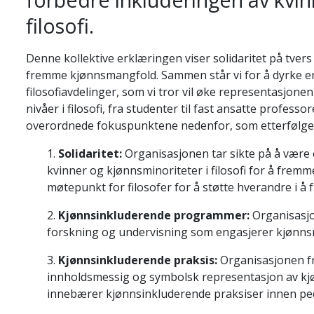
filosofi.
Denne kollektive erklæringen viser solidaritet på tvers 
fremme kjønnsmangfold. Sammen står vi for å dyrke en
filosofiavdelinger, som vi tror vil øke representasjon
nivåer i filosofi, fra studenter til fast ansatte profe
overordnede fokuspunktene nedenfor, som etterfølges
1.
Solidaritet:
Organisasjonen tar sikte på å være
kvinner og kjønnsminoriteter i filosofi for å fremme
møtepunkt for filosofer for å støtte hverandre i 
2.
Kjønnsinkluderende programmer:
Organisasjo
forskning og undervisning som engasjerer kjønnsmi
3.
Kjønnsinkluderende praksis:
Organisasjonen fr
innholdsmessig og symbolsk representasjon av kjønn
innebærer kjønnsinkluderende praksiser innen pe