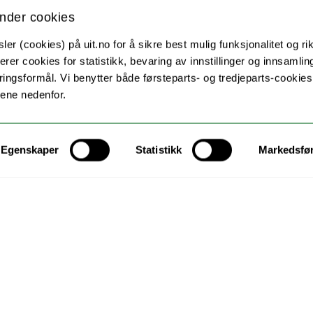
 hva slags perspektiver de respekterer og oppmuntrer
nder cookies
en akutt og inkluderende bevissthet fra professorens
filosofiske refleksjoner overfor studenter.
er (cookies) på uit.no for å sikre best mulig funksjonalitet og rik
erer cookies for statistikk, bevaring av innstillinger og innsamlin
g og symbolsk representasjon
ingsformål. Vi benytter både førsteparts- og tredjeparts-cookie
tiv representasjon for å oppnå et kjønnsinkluderende
lene nedenfor.
er å ha medlemmer som representerer/tilhører
g og symbolsk representasjon innebærer å ha
 filosofi/kjønn som et filosofisk spørsmål, og at
Egenskaper
Statistikk
Markedsfø
ktiver i de fleste filosofiske underdisipliner.
av kjønnsinkluderende praksis for rekruttering ved de
innebære å revurdere ansettelseskriterier som
epresentert kjønn.
ing av instituttkulturen, slik som tilpassede
luderende kjønnsfokus.
st inkluderende kommunikasjonsstrategier, for eksempel
d studenter og samfunnet. Dette kan for eksempel