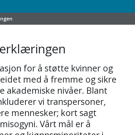
ingen
 erklæringen
sasjon for å støtte kvinner og
rbeidet med å fremme og sikre
lle akademiske nivåer. Blant
nkluderer vi transpersoner,
re mennesker; kort sagt
isogyni. Vårt mål er å
ner og kjønnsminoriteter i