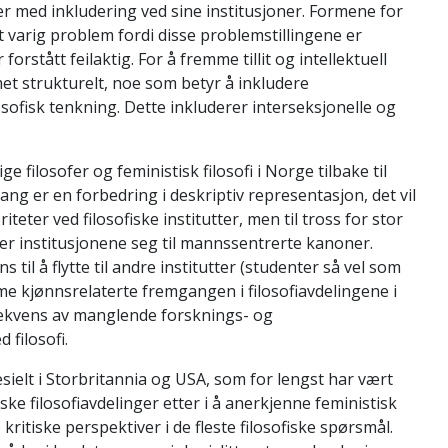
er med inkludering ved sine institusjoner. Formene for
t varig problem fordi disse problemstillingene er
forstått feilaktig. For å fremme tillit og intellektuell
et strukturelt, noe som betyr å inkludere
osofisk tenkning. Dette inkluderer interseksjonelle og
e filosofer og feministisk filosofi i Norge tilbake til
ng er en forbedring i deskriptiv representasjon, det vil
teter ved filosofiske institutter, men til tross for stor
der institusjonene seg til mannssentrerte kanoner.
til å flytte til andre institutter (studenter så vel som
e kjønnsrelaterte fremgangen i filosofiavdelingene i
ekvens av manglende forsknings- og
filosofi.
esielt i Storbritannia og USA, som for lengst har vært
ke filosofiavdelinger etter i å anerkjenne feministisk
 kritiske perspektiver i de fleste filosofiske spørsmål.