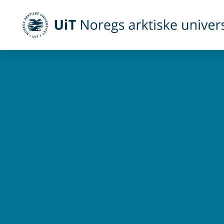
UiT Noregs arktiske universitet
Gå til hovedinnhold