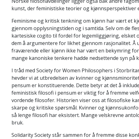
Norske filosofiavdelinger ligger også bak andre fagområ
kunst, der feministiske teorier og kjønnsperspektiver e
Feminisme og kritisk tenkning om kjønn har vært et kjer
gjennom opplysningstiden og i samtida. Selv om de fles
kartesiske cogito til fordel for legemliggjøring, elske
dem å argumentere for likhet gjennom rasjonalitet. Å u
fraværende eller kjønn ikke har vært en bekymring for fil
mange kanoniske tenkere hadde nedsettende syn på k
I tråd med Society for Women Philosophers i Storbrita
hevder vi at utbredelsen av kvinner og kjønnsminoritete
pensum er konstituerende. Dette betyr at det å inklud
feministisk filosofi i pensum er viktig for å fremme velf
vordende filosofer. Historien viser oss at filosofiske 
skarpe og kritiske spørsmål. Kvinner og kjønnsukonform
så lenge filosofi har eksistert. Mange velskrevne antolo
bruk.
Solidarity Society står sammen for å fremme disse kon