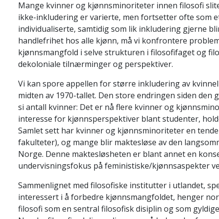
Mange kvinner og kjønnsminoriteter innen filosofi slit
ikke-inkludering er varierte, men fortsetter ofte som e
individualiserte, samtidig som lik inkludering gjerne blir 
handlefrihet hos alle kjønn, må vi konfrontere problem
kjønnsmangfold i selve strukturen i filosofifaget og fil
dekoloniale tilnærminger og perspektiver.
Vi kan spore appellen for større inkludering av kvinnelig
midten av 1970-tallet. Den store endringen siden den ga
si antall kvinner: Det er nå flere kvinner og kjønnsminori
interesse for kjønnsperspektiver blant studenter, hol
Samlet sett har kvinner og kjønnsminoriteter en tendens 
fakulteter), og mange blir maktesløse av den langsomm
Norge. Denne maktesløsheten er blant annet en kons
undervisningsfokus på feministiske/kjønnsaspekter ved 
Sammenlignet med filosofiske institutter i utlandet, sp
interessert i å forbedre kjønnsmangfoldet, henger nors
filosofi som en sentral filosofisk disiplin og som gyldige