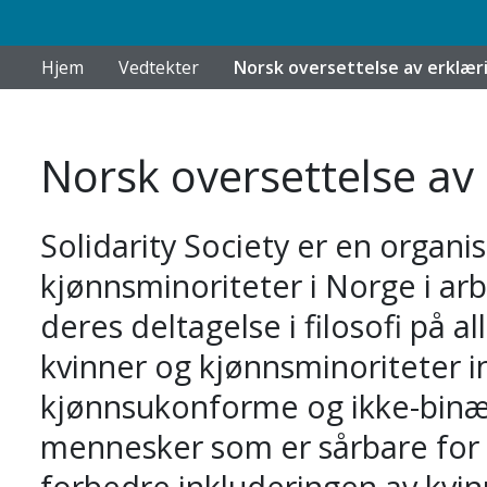
Hjem
Vedtekter
Norsk oversettelse av erklær
Norsk oversettelse av
Solidarity Society er en organi
kjønnsminoriteter i Norge i a
deres deltagelse i filosofi på a
kvinner og kjønnsminoriteter i
kjønnsukonforme og ikke-binæ
mennesker som er sårbare for m
forbedre inkluderingen av kvin