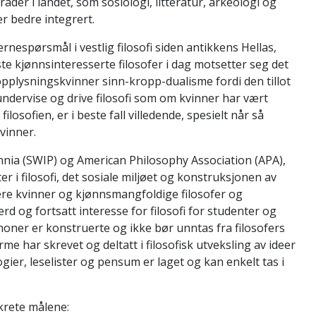
der i landet, som sosiologi, litteratur, arkeologi og
r bedre integrert.
nespørsmål i vestlig filosofi siden antikkens Hellas,
te kjønnsinteresserte filosofer i dag motsetter seg det
t opplysningskvinner sinn-kropp-dualisme fordi den tillot
ndervise og drive filosofi som om kvinner har vært
osofien, er i beste fall villedende, spesielt når så
vinner.
nnia (SWIP) og American Philosophy Association (APA),
r i filosofi, det sosiale miljøet og konstruksjonen av
ere kvinner og kjønnsmangfoldige filosofer og
erd og fortsatt interesse for filosofi for studenter og
kanoner er konstruerte og ikke bør unntas fra filosofers
e har skrevet og deltatt i filosofisk utveksling av ideer
gier, leselister og pensum er laget og kan enkelt tas i
krete målene: