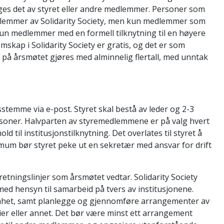
egges det av styret eller andre medlemmer. Personer som
edlemmer av Solidarity Society, men kun medlemmer som
un medlemmer med en formell tilknytning til en høyere
mskap i Solidarity Society er gratis, og det er som
på årsmøtet gjøres med alminnelig flertall, med unntak
stemme via e-post. Styret skal bestå av leder og 2-3
rsoner. Halvparten av styremedlemmene er på valg hvert
 til institusjonstilknytning. Det overlates til styret å
mum bør styret peke ut en sekretær med ansvar for drift
 retningslinjer som årsmøtet vedtar. Solidarity Society
med hensyn til samarbeid på tvers av institusjonene.
somhet, samt planlegge og gjennomføre arrangementer av
ier eller annet. Det bør være minst ett arrangement