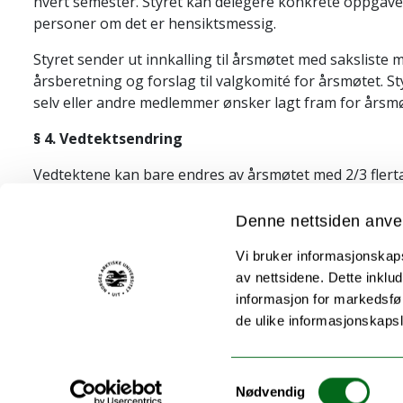
hvert semester. Styret kan delegere konkrete oppgave
personer om det er hensiktsmessig.
Styret sender ut innkalling til årsmøtet med saksliste
årsberetning og forslag til valgkomité for årsmøtet. S
selv eller andre medlemmer ønsker lagt fram for årsmø
§ 4. Vedtektsendring
Vedtektene kan bare endres av årsmøtet med 2/3 flertall 
medlemmer. Forslag til vedtektsendring skal sendes ut
Denne nettsiden anve
Vi bruker informasjonskapsl
Vedtektene er utformet med utgangspunkt i vedtekten
av nettsidene. Dette inklud
informasjon for markedsfør
de ulike informasjonskaps
Akutt hjelp
Samtykkevalg
Nødvendig