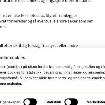
r til andre medlemmer, og engasjere utenforstående
 minst én uke før møtedato. Styret framlegger
tyret forbereder også eventuelle andre saker som det
tet.
etter skriftlig forslag fra styret eller andre
 sammen med innkalling til årsmøtet.
nder cookies
er (cookies) på uit.no for å sikre best mulig funksjonalitet og rik
e til 
Norsk Kantselskap
.
erer cookies for statistikk, bevaring av innstillinger og innsamlin
ingsformål. Vi benytter både førsteparts- og tredjeparts-cookie
lene nedenfor.
Kontakt UiT
Egenskaper
Statistikk
Markedsfø