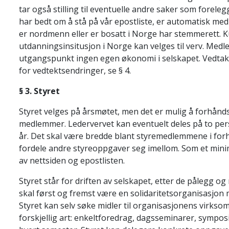
tar også stilling til eventuelle andre saker som forel
har bedt om å stå på vår epostliste, er automatisk m
er nordmenn eller er bosatt i Norge har stemmerett. K
utdanningsinsitusjon i Norge kan velges til verv. Medle
utgangspunkt ingen egen økonomi i selskapet. Vedtak 
for vedtektsendringer, se § 4.
§ 3. Styret
Styret velges på årsmøtet, men det er mulig å forhånds
medlemmer. Ledervervet kan eventuelt deles på to pe
år. Det skal være bredde blant styremedlemmene i forhold
fordele andre styreoppgaver seg imellom. Som et mini
av nettsiden og epostlisten.
Styret står for driften av selskapet, etter de pålegg og
skal først og fremst være en solidaritetsorganisasjon 
Styret kan selv søke midler til organisasjonens virk
forskjellig art: enkeltforedrag, dagsseminarer, sympos