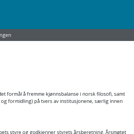
ingen
det formål å fremme kjønnsbalanse i norsk filosofi, samt
og formidling) på tvers av institusjonene, særlig innen
pets styre og godkjenner styrets årsberetning. Årsmøtet