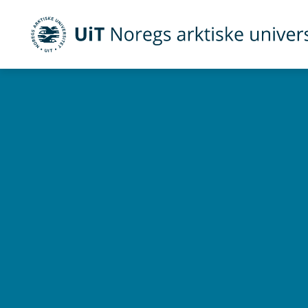
UiT Noregs arktiske universitet
Gå til hovedinnhold