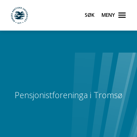
Søk
Meny
UiT Noregs arktiske universitet
Gå til hovedinnhold
Pensjonistforeninga i Tromsø