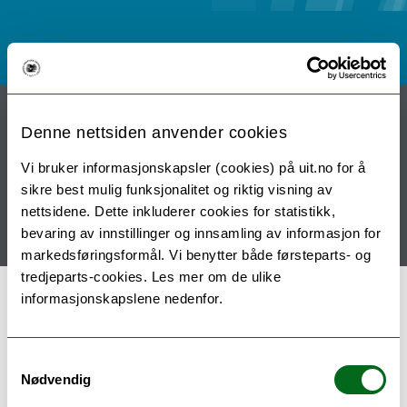
Hjem
Nyheter
Innmelding
Denne nettsiden anvender cookies
Sammensetning av styret
Vi bruker informasjonskapsler (cookies) på uit.no for å
Lenker til aktiviteter mm.
Vedtekter
Kontakt
sikre best mulig funksjonalitet og riktig visning av
Forslag til aktiviteter
Referater
nettsidene. Dette inkluderer cookies for statistikk,
bevaring av innstillinger og innsamling av informasjon for
Bankforbindelse og kontonummer
markedsføringsformål. Vi benytter både førsteparts- og
tredjeparts-cookies. Les mer om de ulike
informasjonskapslene nedenfor.
Sammensetning av styret
Samtykkevalg
Årsmøtet i
Nødvendig