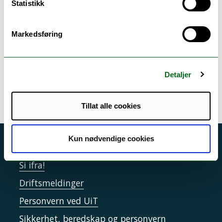
Statistikk
Kortkurs om lønnsoppgjøret i staten 2019
LO ord og uttrykk – tariffoppgjør
Markedsføring
NTLs håndbok for tillitsvalgte
NTLs prinsipp- og handlingsprogram
Detaljer
NTLs vedtekter
Tillat alle cookies
Kun nødvendige cookies
Akutt hjelp
Si ifra!
Driftsmeldinger
Personvern ved UiT
Sikkerhet, beredskap og personvern