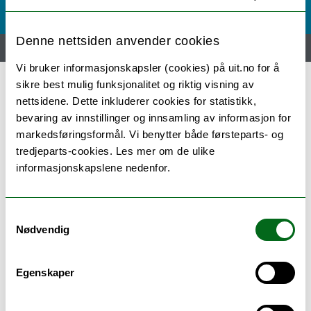
Denne nettsiden anvender cookies
Hjem
Nyheter
Engelsk / English
Vi bruker informasjonskapsler (cookies) på uit.no for å
sikre best mulig funksjonalitet og riktig visning av
nettsidene. Dette inkluderer cookies for statistikk,
Kortkurs og håndbøker
bevaring av innstillinger og innsamling av informasjon for
markedsføringsformål. Vi benytter både førsteparts- og
Kortkurs, håndbøker, ordlister
tredjeparts-cookies. Les mer om de ulike
informasjonskapslene nedenfor.
m.m. som kan være nyttig for
deg som er tillitsvalgt i NTL.
Samtykkevalg
Nødvendig
Hovedtariffavtalen i staten
Kortkurs om å være tillitsvalgt i staten
Egenskaper
Kortkurs om hovedavtalen i staten