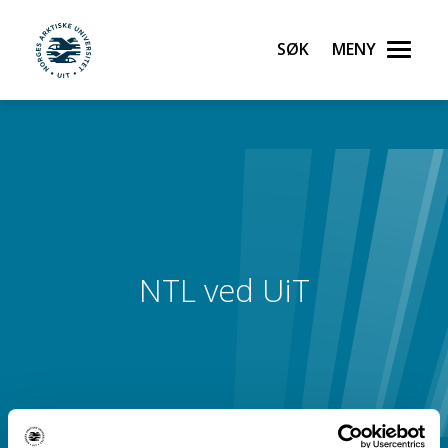
Søk
Meny
UiT Noregs arktiske universitet
Gå til hovedinnhold
NTL ved UiT