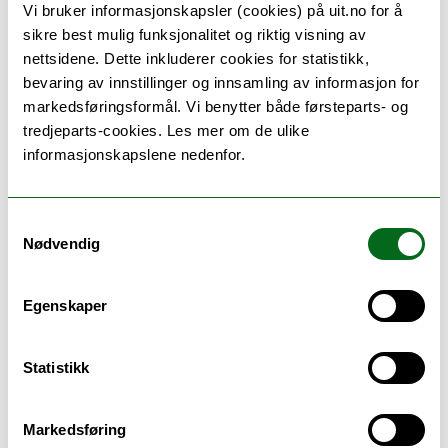
Vi bruker informasjonskapsler (cookies) på uit.no for å
Den største drivkraften for
sikre best mulig funksjonalitet og riktig visning av
nettsidene. Dette inkluderer cookies for statistikk,
migrasjon er politisk ustabilitet
bevaring av innstillinger og innsamling av informasjon for
og økonomi. Krig, dårlig
markedsføringsformål. Vi benytter både førsteparts- og
tredjeparts-cookies. Les mer om de ulike
levestandard og
informasjonskapslene nedenfor.
arbeidsledighet er de viktigste
årsakene til at folk flykter fra
Samtykkevalg
Nødvendig
sine hjemland.
Egenskaper
NTL UiT er svært bekymret for at verdenssamfunnet
ikke klarer å beskytte flyktningers og migranters
Statistikk
menneskerettigheter. Selv om EU-landene har blitt
enige om en avtale som kan bidra til en mer enhetlig
håndtering av migranter og flyktninger, er det fortsatt
Markedsføring
et stort antall mennesker som sitter fast i