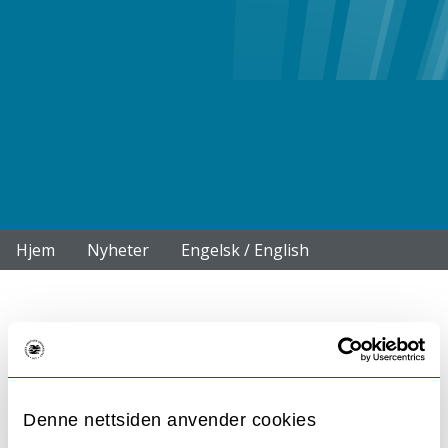
Hjem
Nyheter
Engelsk / English
Uttalelse fra NTL UiTs
årsmøte: Migrasjon og
menneskerettigheter
Denne nettsiden anvender cookies