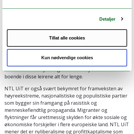
flyktningeleirer blant annet i Hellas.
Europeiske ledere har også blitt enige med en rekke
Detaljer
transittland i Afrika for å forhindre at migranter og
flyktninger kommer seg til Europa. Libya er et av disse. I
Tillat alle cookies
følge FN er Libya et av de verste landene for barn på
flukt, og et land hvor mange blir utsatt for vold og
overgrep i flyktningeleirene. NTL er svært bekymret
Kun nødvendige cookies
for standarden på disse leirene, og for at mange med
allerede avklart flyktningstatus i FN-systemet blir
boende i disse leirene alt for lenge.
NTL UiT er også svært bekymret for framveksten av
høyreekstreme, nasjonalistiske og populistiske partier
som bygger sin framgang på rasistisk og
menneskefiendtlig propaganda. Migranter og
flyktninger får urettmessig skylden for økte sosiale og
økonomiske forskjeller i flere europeiske land. NTL UiT
mener det er nyliberalisme og profittkaptalisme som