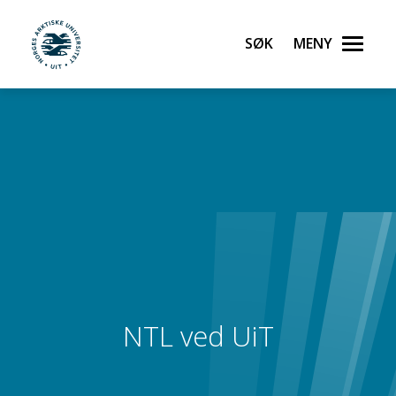
Søk
Meny
UiT Noregs arktiske universitet
Gå til hovedinnhold
NTL ved UiT