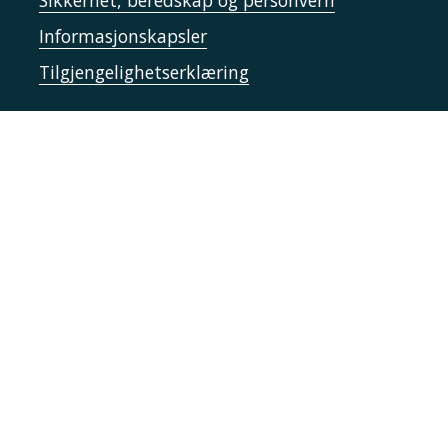
Informasjonskapsler
Tilgjengelighetserklæring
Kontakt UiT
For media
For skoler
Ledige stillinger
English website
Logg inn