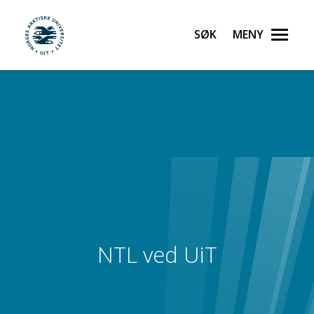
Søk
Meny
UiT Noregs arktiske universitet
Gå til hovedinnhold
NTL ved UiT