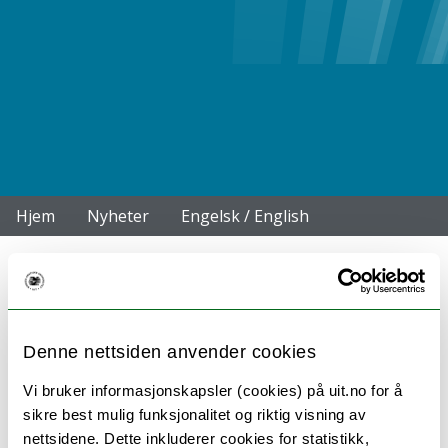
Hjem
Nyheter
Engelsk / English
Arbeidstid og forskningstermin
for vitenskapelig ansatte
Denne nettsiden anvender cookies
Vi bruker informasjonskapsler (cookies) på uit.no for å
Universitetsstyret har vedtatt
sikre best mulig funksjonalitet og riktig visning av
et arbeidstidsreglement for
nettsidene. Dette inkluderer cookies for statistikk,