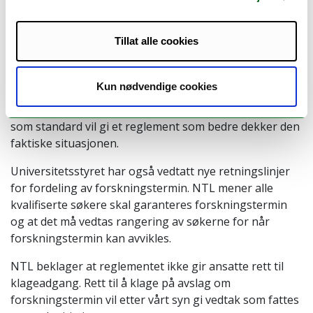
arbeidskrevende å utvikle nye kurs. Fakultetene har
mulighet til å utjevne forskjeller i arbeidsbelastning i
Tillat alle cookies
lokale bestemmelser. NTL ber om at dette gjøres.
NTL mener at den tida, 5%, som er stipulert til
Kun nødvendige cookies
administrative gjøremål, er for lav i forhold til den tida
de ansatte gjennomgående faktisk bruker. Å sette 10 %
som standard vil gi et reglement som bedre dekker den
faktiske situasjonen.
Universitetsstyret har også vedtatt nye retningslinjer
for fordeling av forskningstermin. NTL mener alle
kvalifiserte søkere skal garanteres forskningstermin
og at det må vedtas rangering av søkerne for når
forskningstermin kan avvikles.
NTL beklager at reglementet ikke gir ansatte rett til
klageadgang. Rett til å klage på avslag om
forskningstermin vil etter vårt syn gi vedtak som fattes