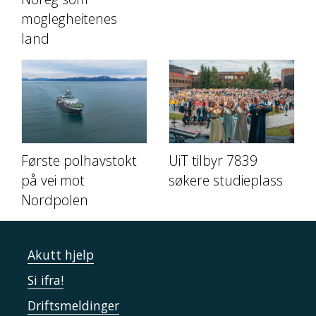
moglegheitenes
land
Første polhavstokt
UiT tilbyr 7839
på vei mot
søkere studieplass
Nordpolen
Akutt hjelp
Si ifra!
Driftsmeldinger