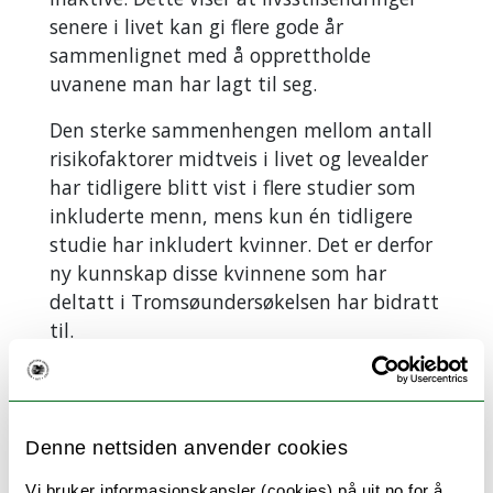
senere i livet kan gi flere gode år
sammenlignet med å opprettholde
uvanene man har lagt til seg.
Den sterke sammenhengen mellom antall
risikofaktorer midtveis i livet og levealder
har tidligere blitt vist i flere studier som
inkluderte menn, mens kun én tidligere
studie har inkludert kvinner. Det er derfor
ny kunnskap disse kvinnene som har
deltatt i Tromsøundersøkelsen har bidratt
til.
Studien er publisert i
tids
skriftet
International Journal
of
Environmental
Research and Public Health
.
Denne nettsiden anvender cookies
Brenn, Tormod
Vi bruker informasjonskapsler (cookies) på uit.no for å