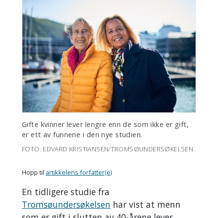
Gifte kvinner lever lengre enn de som ikke er gift,
er ett av funnene i den nye studien.
FOTO: EDVARD KRISTIANSEN/TROMSØUNDERSØKELSEN
Hopp til
artikkelens forfatter(e)
En tidligere studie fra
Tromsøundersøkelsen
har vist at menn
som er gift i slutten av 40-årene lever