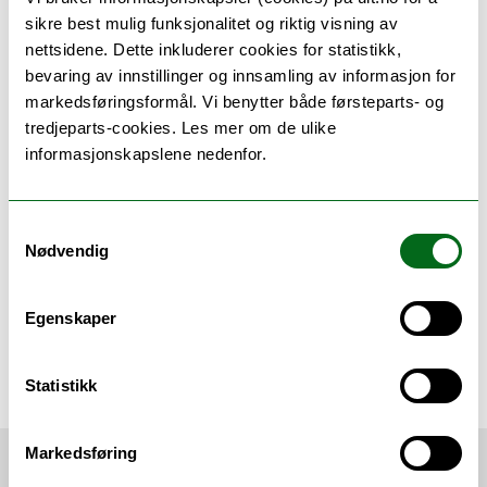
tormod.brenn@uit.no
sikre best mulig funksjonalitet og riktig visning av
Professor Emeritus
nettsidene. Dette inkluderer cookies for statistikk,
bevaring av innstillinger og innsamling av informasjon for
Løvsletten, Ola
markedsføringsformål. Vi benytter både førsteparts- og
ola.lovsletten@uit.no
tredjeparts-cookies. Les mer om de ulike
Forsker og statistiker som jobber for
informasjonskapslene nedenfor.
Tromsøundersøkelsen
Publisert: 06.05.22 15:31
Samtykkevalg
Oppdatert: 06.05.22 15:42
Nødvendig
Innlegget er en del av UiT sitt
Forskerhjørne
, hvor forskere
Egenskaper
ved UiT formidler sin egen forskning.
Forskerhjørnet
Helse og velferd
Statistikk
Markedsføring