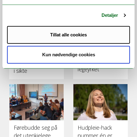
VI ANBEFALER
Detaljer
Tillat alle cookies
Fra Herkules til
redningsskøyte:
Bedre
Kun nødvendige cookies
Fikk et nytt blikk på
magesårbehandling
legeyrket
i sikte
Førebudde seg på
Hudpleie-hack
det utenkjelege
nummer én er