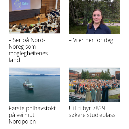
– Ser på Nord-
– Vi er her for deg!
Noreg som
moglegheitenes
land
Første polhavstokt
UiT tilbyr 7839
på vei mot
søkere studieplass
Nordpolen