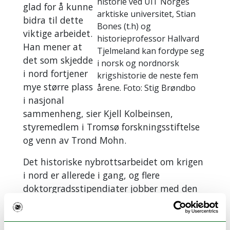
historie ved UiT Norges
glad for å kunne
arktiske universitet, Stian
bidra til dette
Bones (t.h) og
viktige arbeidet.
historieprofessor Hallvard
Han mener at
Tjelmeland kan fordype seg
det som skjedde
i norsk og nordnorsk
i nord fortjener
krigshistorie de neste fem
mye større plass
årene. Foto: Stig Brøndbo
i nasjonal
sammenheng, sier Kjell Kolbeinsen,
styremedlem i Tromsø forskningsstiftelse
og venn av Trond Mohn.
Det historiske nybrottsarbeidet om krigen
i nord er allerede i gang, og flere
doktorgradsstipendiater jobber med den
nordnorske historien, finansiert med
midler fra UiT.