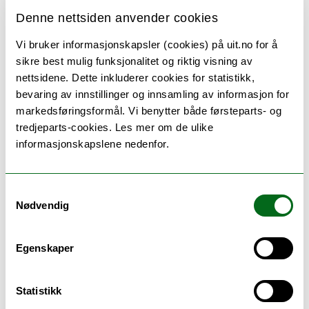
– De fire millionene Mohn bidrar med er
Denne nettsiden anvender cookies
avgjørende for videre drift av prosjektet og
at fortellingen om krigen i nord kommer
Vi bruker informasjonskapsler (cookies) på uit.no for å
ut i bokform om cirka fire år, sier
sikre best mulig funksjonalitet og riktig visning av
nettsidene. Dette inkluderer cookies for statistikk,
instituttleder Fredrik Fagertun.
bevaring av innstillinger og innsamling av informasjon for
markedsføringsformål. Vi benytter både førsteparts- og
tredjeparts-cookies. Les mer om de ulike
Narviksenteret
informasjonskapslene nedenfor.
Det femårige
nasjonale
Samtykkevalg
Nødvendig
Egenskaper
Den nye satsingen på den
Statistikk
norske krigshistorien blir et