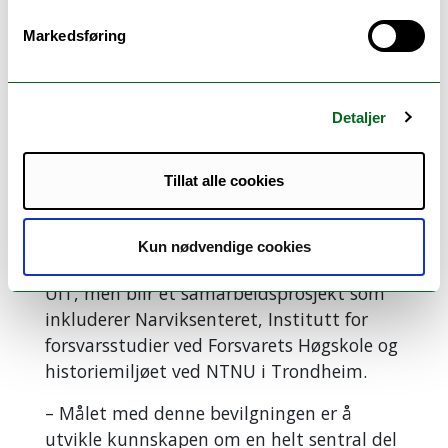
samarbeidsprosjekt som
Markedsføring
inkluderer blant andre Hans
Otto Frøland fra NTNU.
Foto: Stig Brøndbo
forskningsprosjektet har en totalramme
Detaljer
på nesten 20 millioner kroner og er i sin
helhet finansiert gjennom midler fra
Tillat alle cookies
Norges forskningsråd. Historieprosjektet er
unikt i norsk sammenheng i både omfang
og organisering. Prosjektet vil ha sin
Kun nødvendige cookies
forankring i det krigshistoriske miljøet ved
UiT, men blir et samarbeidsprosjekt som
inkluderer Narviksenteret, Institutt for
forsvarsstudier ved Forsvarets Høgskole og
historiemiljøet ved NTNU i Trondheim.
– Målet med denne bevilgningen er å
utvikle kunnskapen om en helt sentral del