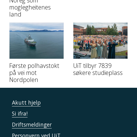
Noreg som
moglegheitenes
land
Første polhavstokt
UiT tilbyr 7839
på vei mot
søkere studieplass
Nordpolen
Akutt hjelp
Si ifra!
Driftsmeldinger
Personvern ved UiT