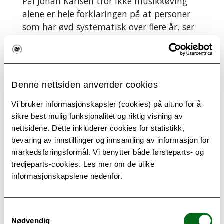
Pål Johan Karlsen tror ikke musikkøving
alene er hele forklaringen på at personer
som har øvd systematisk over flere år, ser
ut til å få overlegen hukommelse. Bedre
hukommelse hos personer som har øvd
mye musikk kan også henge sammen med
livsstil og biologisk utgangspunkt.
Denne nettsiden anvender cookies
Les også: Diabetes kan gi dårligere
Vi bruker informasjonskapsler (cookies) på uit.no for å
hukommelse
sikre best mulig funksjonalitet og riktig visning av
nettsidene. Dette inkluderer cookies for statistikk,
Som å lære et nytt språk
bevaring av innstillinger og innsamling av informasjon for
markedsføringsformål. Vi benytter både førsteparts- og
– Det er nok slik at visse personligheter
tredjeparts-cookies. Les mer om de ulike
tiltrekkes systematisk musikkøving, og
informasjonskapslene nedenfor.
personer fra bestemte sosioøkonomiske
lag i større grad får anledning til å spille.
Men akkurat dette er neppe hele
Samtykkevalg
forklaringen. Øvingen i seg selv forklarer
Nødvendig