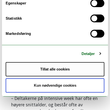
hvilket nivå engelsken var på, sier han.
Egenskaper
Han har fått god tilbakemelding fra
studentene, som har gitt uttrykk om at
Statistikk
det har vært ei fantastisk uke i Harstad.
Markedsføring
Detaljer
Tillat alle cookies
Kun nødvendige cookies
Forrige
Neste
– Deltakerne på intensive week har ofte en
høyere snittalder, og består ofte av