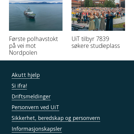
Første polhavstokt
UiT tilbyr 7839
på vei mot
søkere studieplass
Nordpolen
Akutt hjelp
Si ifra!
Driftsmeldinger
Personvern ved UiT
Sikkerhet, beredskap og personvern
Informasjonskapsler