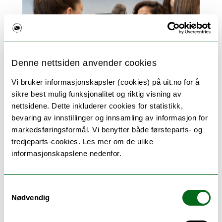
Denne nettsiden anvender cookies
Vi bruker informasjonskapsler (cookies) på uit.no for å
– En av de viktige tingene studentene
sikre best mulig funksjonalitet og riktig visning av
lærer på studiet er å være tolerante
nettsidene. Dette inkluderer cookies for statistikk,
bevaring av innstillinger og innsamling av informasjon for
overfor hverandre. Både på ulik kunnskap
markedsføringsformål. Vi benytter både førsteparts- og
og kompetanse. Men også ulik
tredjeparts-cookies. Les mer om de ulike
språkferdigheter. Hele kurset blir
informasjonskapslene nedenfor.
gjennomført på engelsk. Og for de aller
fleste er ikke engelsk morsmålet. Derfor er
det viktig at vi raskt klarer å bygge en
Samtykkevalg
trygghet i gruppa, slik at alle kunne tørre
Nødvendig
å snakke og skrive på engelsk – uansett