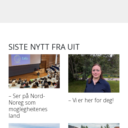
SISTE NYTT FRA UIT
– Ser på Nord-
– Vi er her for deg!
Noreg som
moglegheitenes
land