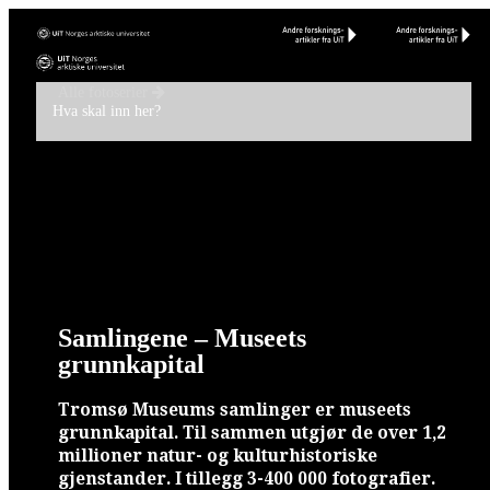
Alle fotoserier
Hva skal inn her?
Svalbard slik Herta Lampert så det
Rolf Ärnström og hans elever
Fotografi som fag
Samlingene – Museets grunnkapital
I morgen er i dag i går
Following Arctic Fashion
Samlingene – Museets
grunnkapital
Tromsø Museums samlinger er museets
grunnkapital. Til sammen utgjør de over 1,2
millioner natur- og kulturhistoriske
gjenstander. I tillegg 3-400 000 fotografier.