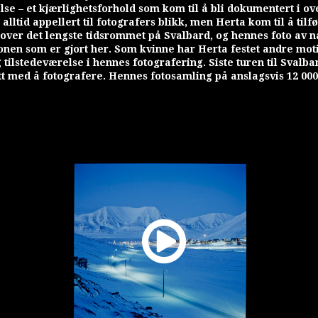
lse – et kjærlighetsforhold som kom til å bli dokumentert i ov
lltid appellert til fotografers blikk, men Herta kom til å til
over det lengste tidsrommet på Svalbard, og hennes foto av n
onen som er gjort her. Som kvinne har Herta festet andre moti
tilstedeværelse i hennes fotografering. Siste turen til Svalbar
tt med å fotografere. Hennes fotosamling på anslagsvis 12 000 