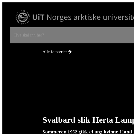
Hva skal inn her?
Alle fotoserier
Svalbard slik Herta Lampert så det
Rolf Ärnström og hans elever
Fotografi som fag
Samlingene – Museets grunnkapital
I morgen er i dag i går
Following Arctic Fashion
Svalbard slik Herta Lamp
Sommeren 1952 gikk ei ung kvinne i land 