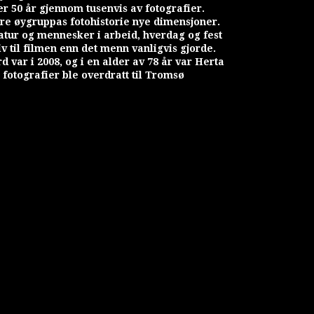
er 50 år gjennom tusenvis av fotografier.
føre øygruppas fotohistorie nye dimensjoner.
atur og mennesker i arbeid, hverdag og fest
v til filmen enn det menn vanligvis gjorde.
d var i 2008, og i en alder av 78 år var Herta
fotografier ble overdratt til Tromsø