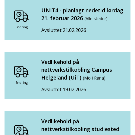
UNIT4 - planlagt nedetid lørdag
21. februar 2026
(Alle steder)
Endring
Avsluttet 21.02.2026
Vedlikehold på
nettverkstilkobling Campus
Helgeland (UiT)
(Mo i Rana)
Endring
Avsluttet 19.02.2026
Vedlikehold på
nettverkstilkobling studiested