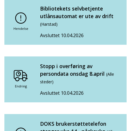
Bibliotekets selvbetjente
utlånsautomat er ute av drift
(Harstad)
Hendelse
Avsluttet 10.04.2026
Stopp i overføring av
persondata onsdag 8.april
(Alle
steder)
Endring
Avsluttet 10.04.2026
DOKS brukerstøttetelefon