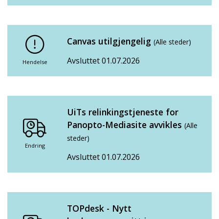
Canvas utilgjengelig
(Alle steder)
Avsluttet 01.07.2026
Hendelse
UiTs relinkingstjeneste for
Panopto-Mediasite avvikles
(Alle
steder)
Endring
Avsluttet 01.07.2026
TOPdesk - Nytt