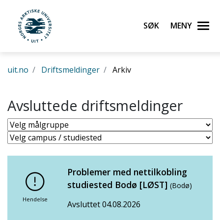
Gå til hovedinnhold
Søk
Meny
UiT Norges arktiske universitet
uit.no
Driftsmeldinger
Arkiv
Avsluttede driftsmeldinger
Problemer med nettilkobling
studiested Bodø [LØST]
(Bodø)
Hendelse
Avsluttet 04.08.2026