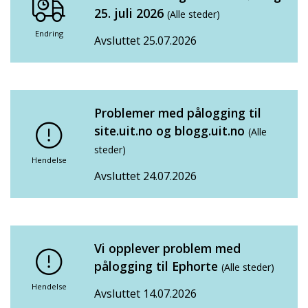
25. juli 2026
(Alle steder)
Endring
Avsluttet 25.07.2026
Problemer med pålogging til
site.uit.no og blogg.uit.no
(Alle
steder)
Hendelse
Avsluttet 24.07.2026
Vi opplever problem med
pålogging til Ephorte
(Alle steder)
Hendelse
Avsluttet 14.07.2026