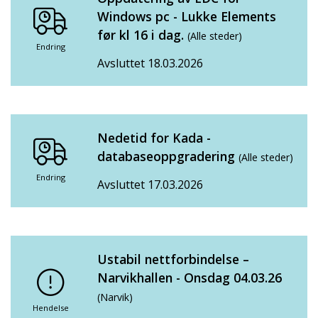
Windows pc - Lukke Elements
før kl 16 i dag.
(Alle steder)
Endring
Avsluttet 18.03.2026
Nedetid for Kada -
databaseoppgradering
(Alle steder)
Endring
Avsluttet 17.03.2026
Ustabil nettforbindelse –
Narvikhallen - Onsdag 04.03.26
(Narvik)
Hendelse