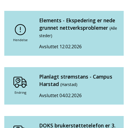
Elements - Ekspedering er nede
grunnet nettverksproblemer
(Alle
steder)
Hendelse
Avsluttet 12.02.2026
Planlagt strømstans - Campus
Harstad
(Harstad)
Endring
Avsluttet 04.02.2026
DOKS brukerstøttetelefon er 3.