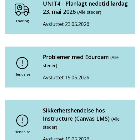
UNIT4 - Planlagt nedetid lørdag
23. mai 2026
(Alle steder)
Endring
Avsluttet 23.05.2026
Problemer med Eduroam
(Alle
steder)
Hendelse
Avsluttet 19.05.2026
Sikkerhetshendelse hos
Instructure (Canvas LMS)
(Alle
steder)
Hendelse
Avsluttet 19.05.2026