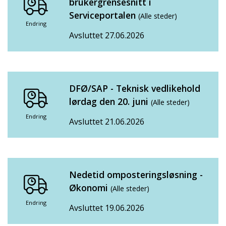
brukergrensesnitt i
Serviceportalen
(Alle steder)
Endring
Avsluttet 27.06.2026
DFØ/SAP - Teknisk vedlikehold
lørdag den 20. juni
(Alle steder)
Endring
Avsluttet 21.06.2026
Nedetid omposteringsløsning -
Økonomi
(Alle steder)
Endring
Avsluttet 19.06.2026