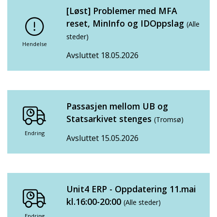
[Løst] Problemer med MFA
reset, MinInfo og IDOppslag
(Alle
steder)
Hendelse
Avsluttet 18.05.2026
Passasjen mellom UB og
Statsarkivet stenges
(Tromsø)
Endring
Avsluttet 15.05.2026
Unit4 ERP - Oppdatering 11.mai
kl.16:00-20:00
(Alle steder)
Endring