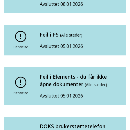
Avsluttet 08.01.2026
Feil i FS
(Alle steder)
Avsluttet 05.01.2026
Hendelse
Feil i Elements - du får ikke
åpne dokumenter
(Alle steder)
Hendelse
Avsluttet 05.01.2026
DOKS brukerstøttetelefon