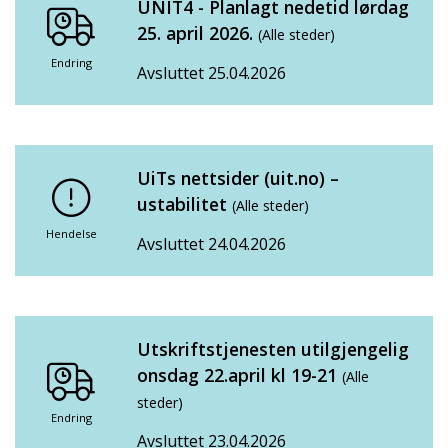
UNIT4 - Planlagt nedetid lørdag
25. april 2026.
(Alle steder)
Endring
Avsluttet 25.04.2026
UiTs nettsider (uit.no) –
ustabilitet
(Alle steder)
Hendelse
Avsluttet 24.04.2026
Utskriftstjenesten utilgjengelig
onsdag 22.april kl 19-21
(Alle
steder)
Endring
Avsluttet 23.04.2026