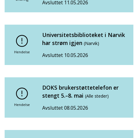
Avsluttet 11.05.2026
Universitetsbiblioteket i Narvik
har strøm igjen
(Narvik)
Hendelse
Avsluttet 10.05.2026
DOKS brukerstøttetelefon er
stengt 5.–8. mai
(Alle steder)
Hendelse
Avsluttet 08.05.2026