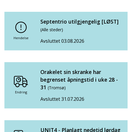
Septentrio utilgjengelig [LØST]
(Alle steder)
Hendelse
Avsluttet 03.08.2026
Orakelet sin skranke har
begrenset åpningstid i uke 28 -
31
(Tromsø)
Endring
Avsluttet 31.07.2026
UNIT4 - Planlagt nedetid lørdag